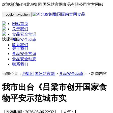
欢迎您访问河北J9集团|国际站官网食品有限公司官方网站
Toggle navigation
网站首页
关于我们
食品安全常识
快捷导航
食品安全动态
联系我们
关于我们
食品安全常识
食品安全动态
联系我们
当前位置：
J9集团|国际站官网
>
食品安全动态
> > 新闻内容
我市出台《吕梁市创开国家食
物平安示范城市实
【发布时间 : 2026-05-06 22:32】 【人气 :
】