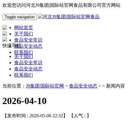
欢迎您访问河北J9集团|国际站官网食品有限公司官方网站
Toggle navigation
网站首页
关于我们
食品安全常识
快捷导航
食品安全动态
联系我们
关于我们
食品安全常识
食品安全动态
联系我们
当前位置：
J9集团|国际站官网
>
食品安全动态
> > 新闻内容
2026-04-10
【发布时间 : 2026-05-06 22:32】 【人气 :
】