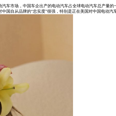
汽车市场，中国车企出产的电动汽车占全球电动汽车总产量的
中国自从品牌的“忠实度”很强，特别是正在美国对中国电动汽车征