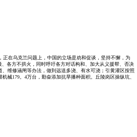
，正在乌克兰问题上，中国的立场是劝和促谈，坚持不懈，为
级、各方不拱火，同时呼吁各方对话构和、加大从义援帮、否决
道、维修涵闸等办法，做到远送多浇、有水可浇；引黄灌区按照
机械179。4万台，勤奋添加抗旱播种面积。丘陵岗区操纵坑、