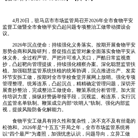
4月20日，驻马店市市场监管局召开2026年全市食物平安
监督工做暨全市食物平安凸起问题专项整治工做带动摆设会
议。
2026年沉点使命：持续强化义务落实。按期开展食物平安
形势会商和风险研判，督促指点监管对象全面落实食物平安从
体义务。全过程严管。严把许可准入关口，严酷日常监视查
抄，凸起靶向管理提拔，持续强化稽察办案。深化聪慧监管扶
植。加强聪慧监管系统扶植的统筹协调，沉点推进出产、发卖
环节安拆工做，按期对全市学校食堂开展网上放哨。强化专项
管理整理。统筹连系，凸起沉点，精精确定管理问题，深切开
展查抄整治，完成整治工做使命。鞭策系统分析管理。加大宣
传培训力度，操纵好赞扬举报手段，沉视监、检连系，实行沉
点监管名单轨制。鞭策成立内部“吹哨人”轨制。强化内部监
视，提拔风险防备化解能力。
食物平安工做具有持久性和复杂性，决不克不及有丝毫的
松弛和。2026年是“十五五”开局之年，全市市场监管系统将
以“四个最严”为遵照，加强忧患认识，问题导向，立异工做