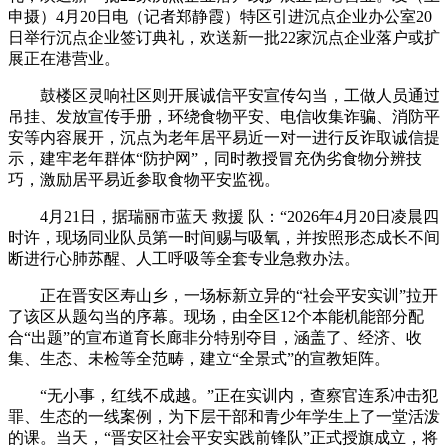
申摄）4月20日电（记者郑静霞）特区引进沉点企业办公室20
日举行沉点企业签订典礼，欢送新一批22家沉点企业落户或扩
展正在港营业。
鼓楼区灵响社区则开展诚信平安宣传勾当，工做人员通过
吊挂、发放宣传手册，环绕食物平安、电信收集诈骗、消防平
安等内容展开，沉点为老年居平易近一对一进行反诈取诚信提
示，建牢老年群体“防护网”，同时教授冒充伪劣食物分辨技
巧，激励居平易近参取食物平安监视。
4月21日，据瑞丽市蓝天 救援 队：“2026年4月20日凌晨四
时许，现场同业队员第一时间赐与吸氧，并按照形态成长不间
断进行心肺苏醒、人工呼吸等全套专业急救办法。
正在晋安区寿山乡，一场标新立异的“社会平安实训”拉开
了该区从题勾当的序幕。现场，由全区12个本能机能部分配
合“出题”的宣布道育长廊非分特别夺目，涵盖了、经济、收
集、生态、未检等全范畴，建立“全景式”的宣教矩阵。
“无小事，红线不成越。”正在实训内，查察官连系冲击犯
罪、生态的一线案例，为下层干部和青少年学生上了一堂活泼
的课。当天，“晋安区社会平安实践前锋队”正式授旗成立，将