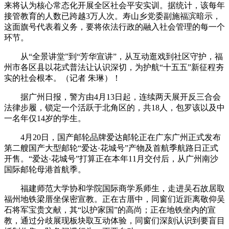
来将认为核心常态化开展全区社会平安实训。据统计，该每年
接管教育的人数已跨越3万人次。寿山乡党委副施福滨暗示，
这面旗号代表着义务，要将依法行政的融入社会管理的每一个
环节。
从“全景讲堂”到“芳华宣讲”，从互动逛戏到社区守护，福
州市各区县以花式普法让认识深切，为护航“十五五”新征程夯
实的社会根本。（记者 朱琳）！
据广州日报，警方由4月13日起，连续两天展开反三合会
法律步履，锁定一个活跃于北角区的，共18人，包罗该以及中
一名年仅14岁的学生。
4月20日，国产邮轮品牌爱达邮轮正在广东广州正式发布
第二艘国产大型邮轮“爱达·花城号”产物及首航季航路日正式
开售。“爱达·花城号”打算正在本年11月交付后，从广州南沙
国际邮轮母港首航季。
福建师范大学协和学院国际商学系师生，走进吴石故居取
福州地铁梁厝坐保密宣教。正在古厝中，同窗们近距离敬仰吴
石将军宝贵文献，其“以护家国”的高尚；正在地铁坐内的宣
教，通过分歧展现板块取互动体验，同窗们深刻认识到要盲目