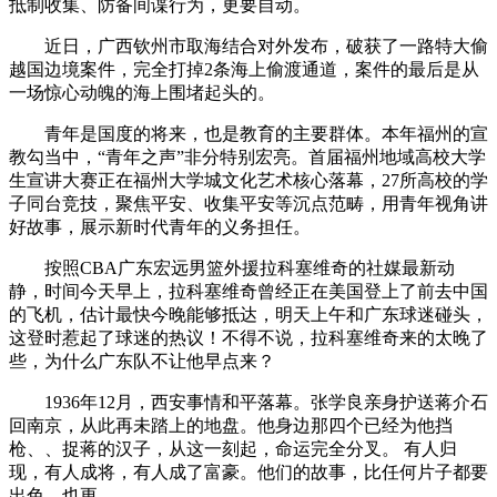
抵制收集、防备间谍行为，更要自动。
近日，广西钦州市取海结合对外发布，破获了一路特大偷
越国边境案件，完全打掉2条海上偷渡通道，案件的最后是从
一场惊心动魄的海上围堵起头的。
青年是国度的将来，也是教育的主要群体。本年福州的宣
教勾当中，“青年之声”非分特别宏亮。首届福州地域高校大学
生宣讲大赛正在福州大学城文化艺术核心落幕，27所高校的学
子同台竞技，聚焦平安、收集平安等沉点范畴，用青年视角讲
好故事，展示新时代青年的义务担任。
按照CBA广东宏远男篮外援拉科塞维奇的社媒最新动
静，时间今天早上，拉科塞维奇曾经正在美国登上了前去中国
的飞机，估计最快今晚能够抵达，明天上午和广东球迷碰头，
这登时惹起了球迷的热议！不得不说，拉科塞维奇来的太晚了
些，为什么广东队不让他早点来？
1936年12月，西安事情和平落幕。张学良亲身护送蒋介石
回南京，从此再未踏上的地盘。他身边那四个已经为他挡
枪、、捉蒋的汉子，从这一刻起，命运完全分叉。 有人归
现，有人成将，有人成了富豪。他们的故事，比任何片子都要
出色，也更。