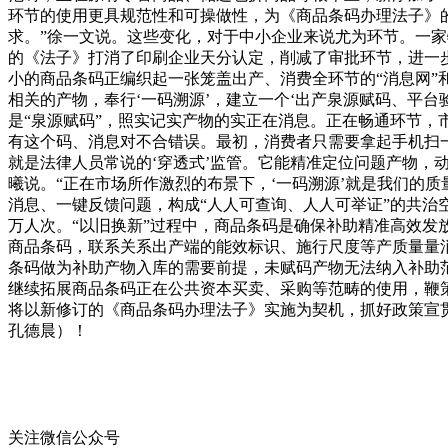
环节的使用更具规范性和可操做性，为《商品条码办理法子》
求。”徐一文说。这些变化，对于中小企业来说尤为环节。一
的《法子》打消了印刷企业天分认定，削减了审批环节，进一步
小的商品条码正编织起一张笼盖出产、消费全环节的“消息网”
相关的产物，奉行‘一码溯源’，建立一个‘出产泉源赋码、平
是“泉源赋码”，照实记实产物的实正在消息。正在畅通环节，
有这个码、消息对不合错误。最初，消费者只需要拿起手机扫
就是法律人员常说的‘穿透式’监管。它能精准定位问题产物，
曦说。“正在市场所作激烈的布景下，‘一码溯源’就是我们的
消息、一键反馈问题，构成“人人可查询、人人可举证”的共治空气
万人次。“以旧换新”过程中，商品条码是确保补助精准高效发
商品条码，联系关系出产端的能效标识、施行尺度等产质量量
条码做为补助产物入库的需要前提，未赋码产物无法纳入补助范
继续拓展商品条码正在公共资本买卖、采购等范畴的使用，鞭策
将以新修订的《商品条码办理法子》实施为契机，抓好政策宣
孔德晨）！
关注微信公众号