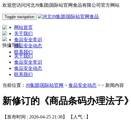
欢迎您访问河北J9集团|国际站官网食品有限公司官方网站
Toggle navigation
网站首页
关于我们
食品安全常识
快捷导航
食品安全动态
联系我们
关于我们
食品安全常识
食品安全动态
联系我们
当前位置：
J9集团|国际站官网
>
食品安全动态
> > 新闻内容
新修订的《商品条码办理法子》
【发布时间 : 2026-04-25 21:38】 【人气 :
】