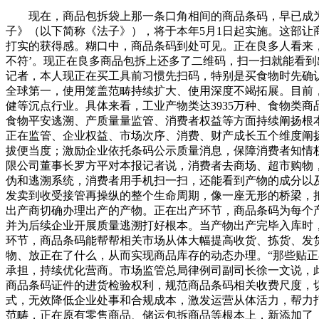
现在，商品包拆袋上那一条口角相间的商品条码，早已成为商
子》（以下简称《法子》），将于本年5月1日起实施。这部让
打实的获得感。糊口中，商品条码到处可见。正在良多人看来
不符’。现正在良多商品包拆上还多了二维码，扫一扫就能看
记者，本人现正在买工具前习惯先扫码，特别是买食物时先确
全球第一，使用笼盖范畴持续扩大、使用深度不竭拓展。目前，
健等沉点行业。具体来看，工业产物类达3935万种、食物类商
食物平安逃溯、产质量量监管、消费者权益等方面持续阐扬根
正在监管、企业权益、市场次序、消费、财产成长五个维度阐
拔便当度；激励企业依托条码公示质量消息，保障消费者知情
限公司董事长罗方平对本报记者说，消费者去商场、超市购物
伪和逃溯系统，消费者用手机扫一扫，还能看到产物的成分以
发卖到收受接管再操纵的整个生命周期，像一座无形的桥梁，
出产商切确办理出产的产物。正在出产环节，商品条码为每个
并为后续企业开展质量逃溯打好根本。当产物出产完毕入库时
环节，商品条码能帮帮相关市场从体大幅提高收货、拣货、发
物、放正在了什么，从而实现商品库存的动态办理。“那些贴
承担，持续优化营商。市场监管总局律例司副司长徐一文说，
商品条码证件的进货检验权利，规范商品条码相关收费尺度，切
式，无效降低企业处事和合规成本，激发运营从体活力，帮力
范畴，正在原有零售商品、储运包拆商品等根本上，新添加了《