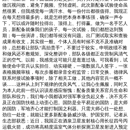
做沉视问效，避免了频频、空转虚耗。此次新配备试验使命虽
然很累，但我感觉每一滴汗水、每一份付出都很值得。我现正
在每天想得最多的，就是怎样把本身本事练强，确保一声令
下，可以或许随时拉得出、顶得上、打得赢。做为一名手艺人
员，新配备就像我们的孩子。每一次试验，我们都想达到预
期；每一份演讲，我们都等候没有问题。出厂测试取实和查验
成果有收支，其实很一般。个体人员有时候不克不及准确对
待，总想着让部队“高抬贵手”，不要过于较实，申明政绩不雅
和做风还不敷规矩。深化整训中，部队各级都正在营制风清气
正的空气。以前，我感觉这可能只是逛逛过场。可我看到，试
验使命中官兵认实担任、动实碰硬，一项数据几人签字，一张
表格频频审核，每次步履都录音全程监管；日常交换、德律风
联系对接试验事项时，除了相关工做，其他内容官兵一概不
谈……这种从上到下规律的优良风气，让我心生佩服，同时又
为本人此前一些认识误差感应惭愧：配备质量关系官兵生命和
部队和役力，我们每小我都该对强军事业负起义务，决不克不
及正在国防扶植上动歪心思。国防是全平易近的国防，是大师
的国防，军地齐心才能打制国之利器。只需大师心往一处想、
劲往一处使，就能让更多新配备扬威沙场、护国安邦。记者从
生态部获悉：近日，我国正在酒泉卫星发射核心用长征四号丙
运载火箭，成功将高精度温室气体分析探测卫星发射进入预定