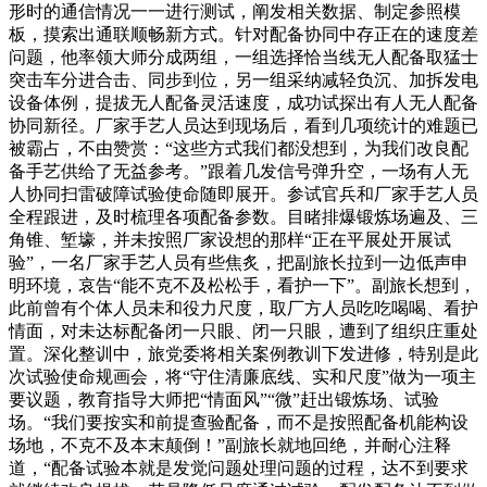
形时的通信情况一一进行测试，阐发相关数据、制定参照模
板，摸索出通联顺畅新方式。针对配备协同中存正在的速度差
问题，他率领大师分成两组，一组选择恰当线无人配备取猛士
突击车分进合击、同步到位，另一组采纳减轻负沉、加拆发电
设备体例，提拔无人配备灵活速度，成功试探出有人无人配备
协同新径。厂家手艺人员达到现场后，看到几项统计的难题已
被霸占，不由赞赏：“这些方式我们都没想到，为我们改良配
备手艺供给了无益参考。”跟着几发信号弹升空，一场有人无
人协同扫雷破障试验使命随即展开。参试官兵和厂家手艺人员
全程跟进，及时梳理各项配备参数。目睹排爆锻炼场遍及、三
角锥、堑壕，并未按照厂家设想的那样“正在平展处开展试
验”，一名厂家手艺人员有些焦炙，把副旅长拉到一边低声申
明环境，哀告“能不克不及松松手，看护一下”。副旅长想到，
此前曾有个体人员未和役力尺度，取厂方人员吃吃喝喝、看护
情面，对未达标配备闭一只眼、闭一只眼，遭到了组织庄重处
置。深化整训中，旅党委将相关案例教训下发进修，特别是此
次试验使命规画会，将“守住清廉底线、实和尺度”做为一项主
要议题，教育指导大师把“情面风”“微”赶出锻炼场、试验
场。“我们要按实和前提查验配备，而不是按照配备机能构设
场地，不克不及本末颠倒！”副旅长就地回绝，并耐心注释
道，“配备试验本就是发觉问题处理问题的过程，达不到要求