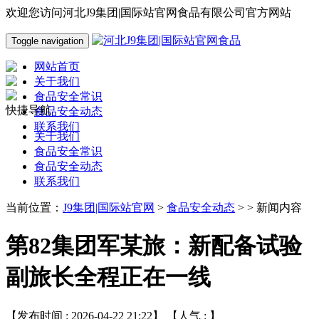
欢迎您访问河北J9集团|国际站官网食品有限公司官方网站
Toggle navigation
网站首页
关于我们
食品安全常识
快捷导航
食品安全动态
联系我们
关于我们
食品安全常识
食品安全动态
联系我们
当前位置：
J9集团|国际站官网
>
食品安全动态
> > 新闻内容
第82集团军某旅：新配备试验
副旅长全程正在一线
【发布时间 : 2026-04-22 21:22】 【人气 :
】