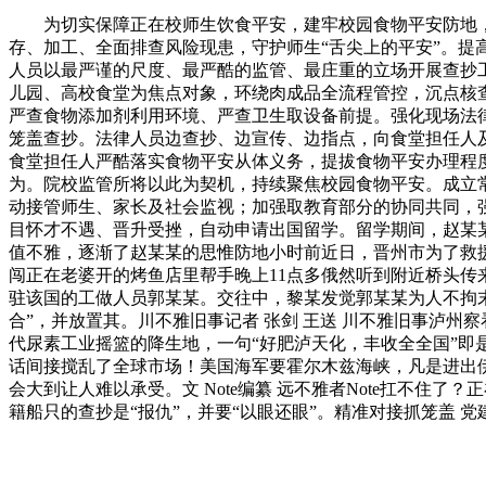
为切实保障正在校师生饮食平安，建牢校园食物平安防地，
存、加工、全面排查风险现患，守护师生“舌尖上的平安”。
人员以最严谨的尺度、最严酷的监管、最庄重的立场开展查抄
儿园、高校食堂为焦点对象，环绕肉成品全流程管控，沉点核
严查食物添加剂利用环境、严查卫生取设备前提。强化现场法律
笼盖查抄。法律人员边查抄、边宣传、边指点，向食堂担任人
食堂担任人严酷落实食物平安从体义务，提拔食物平安办理程
为。院校监管所将以此为契机，持续聚焦校园食物平安。成立
动接管师生、家长及社会监视；加强取教育部分的协同共同，
目怀才不遇、晋升受挫，自动申请出国留学。留学期间，赵某
值不雅，逐渐了赵某某的思惟防地小时前近日，晋州市为了救援
闯正在老婆开的烤鱼店里帮手晚上11点多俄然听到附近桥头传
驻该国的工做人员郭某某。交往中，黎某发觉郭某某为人不拘
合”，并放置其。川不雅旧事记者 张剑 王送 川不雅旧事泸
代尿素工业摇篮的降生地，一句“好肥泸天化，丰收全全国”即
话间接搅乱了全球市场！美国海军要霍尔木兹海峡，凡是进出
会大到让人难以承受。文 Note编纂 远不雅者Note扛不
籍船只的查抄是“报仇”，并要“以眼还眼”。精准对接抓笼盖 