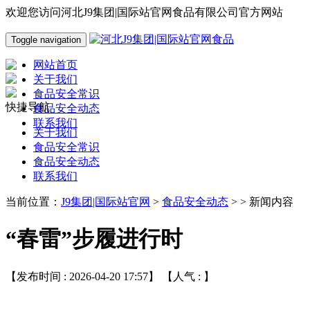
欢迎您访问河北J9集团|国际站官网食品有限公司官方网站
Toggle navigation
网站首页
关于我们
食品安全常识
快捷导航
食品安全动态
联系我们
关于我们
食品安全常识
食品安全动态
联系我们
当前位置：
J9集团|国际站官网
>
食品安全动态
> > 新闻内容
“春雷”步履进行时
【发布时间 : 2026-04-20 17:57】 【人气 :
】