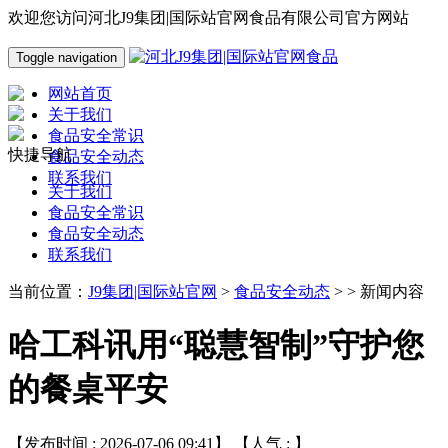
欢迎您访问河北J9集团|国际站官网食品有限公司官方网站
Toggle navigation
网站首页
关于我们
食品安全常识
快捷导航
食品安全动态
联系我们
关于我们
食品安全常识
食品安全动态
联系我们
当前位置：
J9集团|国际站官网
>
食品安全动态
> > 新闻内容
哈工科讯用“聪慧智制”守护您
的餐桌平安
【发布时间 : 2026-07-06 09:41】 【人气 :
】