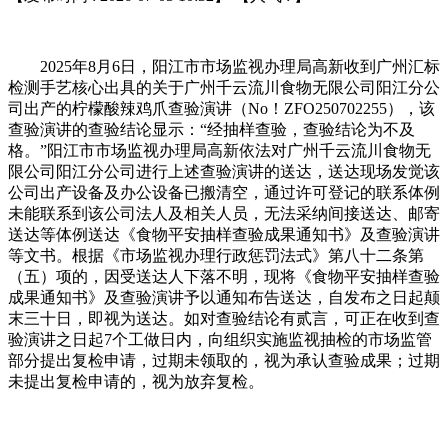
2025年8月6日，阳江市市场监视办理局高新收到广州汇标
检测手艺核心出具的关于广州千云流川食物无限公司阳江分公
司出产的柠檬酸辣鸡爪查验演讲（No！ZFO250702255），该
查验演讲的查验结论显示：“经抽样查验，查验结论为不及
格。”阳江市市场监视办理局高新依法对广州千云流川食物无
限公司阳江分公司进行上述查验演讲的送达，送达现场发觉该
公司出产设备及办公设备已搬清空，通过许可登记的联系体例
未能联系到该公司法人及相关人员，无法采纳间接送达、邮寄
送达等体例送达《食物平安抽样查验成果通知书》及查验演讲
等文书。根据《市场监视办理行政惩罚法式》第八十二条第
（五）项的，因受送达人下落不明，现将《食物平安抽样查验
成果通知书》及查验演讲予以通知布告送达，自发布之日起颠
末三十日，即视为送达。如对查验结论有贰言，可正在收到查
验演讲之日起7个工做日内，向组织实施监视抽检的市场监管
部分提出复检申请，过期未领取的，视为承认查验成果；过期
未提出复检申请的，视为放弃复检。