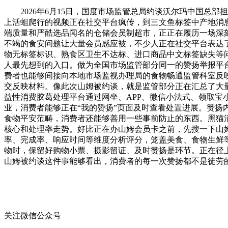
2026年6月15日，国度市场监管总局约谈沃尔玛中国总部
上活蛆爬行的视频正在社交平台疯传，到三文鱼标签中产地消
端质量和严酷选品闻名的仓储会员制超市，正正在履历一场深刻
不竭的食安问题让大量会员感应被，不少人正在社交平台表达
物无标签标识、熟食区卫生不达标、进口商品中文标签缺失等问
人最先想到的入口。做为全国市场监管部分同一的赞扬举报平台
费者也能够间接向本地市场监视办理局的食物畅通监管科室反
交反映材料。像此次山姆被约谈，就是监管部分正在汇总了大
益性消费胶葛处理平台通过网坐、APP、微信小法式、领取
业，消费者能够正在“我的赞扬”页面及时查看处置进展。赞
食物平安范畴，消费者还能够善用一些事前防止的东西。黑猫
核心和处理率走势。好比正在办山姆会员卡之前，先搜一下山
率、完成率、响应时间等维度分析评分，笼盖美食、食物生鲜
物时，保留好购物小票、摄影留证、及时赞扬是环节。正在径
山姆被约谈这件事能够看出，消费者的每一次赞扬都不是徒劳
关注微信公众号