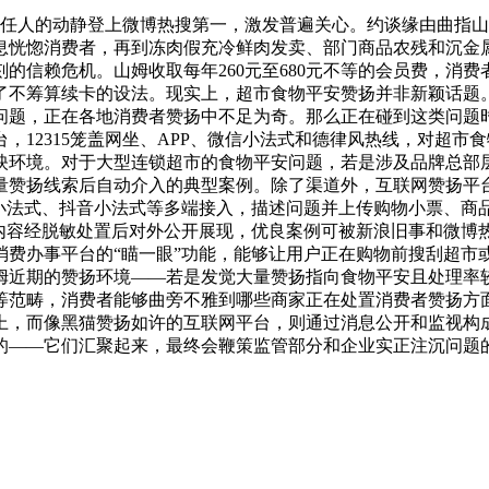
担任人的动静登上微博热搜第一，激发普遍关心。约谈缘由曲指
息恍惚消费者，再到冻肉假充冷鲜肉发卖、部门商品农残和沉金
的信赖危机。山姆收取每年260元至680元不等的会员费，消
了不筹算续卡的设法。现实上，超市食物平安赞扬并非新颖话题
题，正在各地消费者赞扬中不足为奇。那么正在碰到这类问题时，
，12315笼盖网坐、APP、微信小法式和德律风热线，对超
映环境。对于大型连锁超市的食物平安问题，若是涉及品牌总部
量赞扬线索后自动介入的典型案例。除了渠道外，互联网赞扬平
宝小法式、抖音小法式等多端接入，描述问题并上传购物小票、商
扬内容经脱敏处置后对外公开展现，优良案例可被新浪旧事和微博
消费办事平台的“瞄一眼”功能，能够让用户正在购物前搜刮超市
姆近期的赞扬环境——若是发觉大量赞扬指向食物平安且处理率
等范畴，消费者能够曲旁不雅到哪些商家正在处置消费者赞扬方
上，而像黑猫赞扬如许的互联网平台，则通过消息公开和监视构
的——它们汇聚起来，最终会鞭策监管部分和企业实正注沉问题