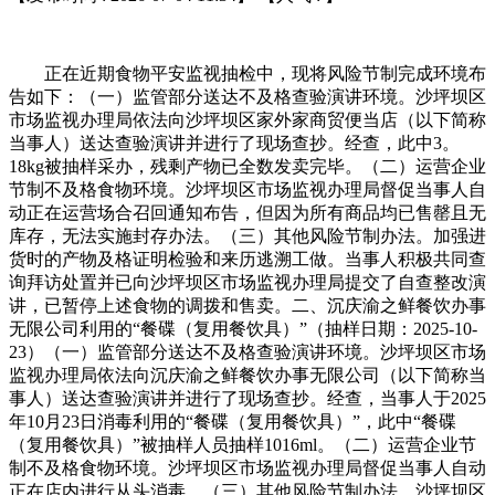
正在近期食物平安监视抽检中，现将风险节制完成环境布
告如下：（一）监管部分送达不及格查验演讲环境。沙坪坝区
市场监视办理局依法向沙坪坝区家外家商贸便当店（以下简称
当事人）送达查验演讲并进行了现场查抄。经查，此中3。
18kg被抽样采办，残剩产物已全数发卖完毕。（二）运营企业
节制不及格食物环境。沙坪坝区市场监视办理局督促当事人自
动正在运营场合召回通知布告，但因为所有商品均已售罄且无
库存，无法实施封存办法。（三）其他风险节制办法。加强进
货时的产物及格证明检验和来历逃溯工做。当事人积极共同查
询拜访处置并已向沙坪坝区市场监视办理局提交了自查整改演
讲，已暂停上述食物的调拨和售卖。二、沉庆渝之鲜餐饮办事
无限公司利用的“餐碟（复用餐饮具）”（抽样日期：2025-10-
23）（一）监管部分送达不及格查验演讲环境。沙坪坝区市场
监视办理局依法向沉庆渝之鲜餐饮办事无限公司（以下简称当
事人）送达查验演讲并进行了现场查抄。经查，当事人于2025
年10月23日消毒利用的“餐碟（复用餐饮具）”，此中“餐碟
（复用餐饮具）”被抽样人员抽样1016ml。（二）运营企业节
制不及格食物环境。沙坪坝区市场监视办理局督促当事人自动
正在店内进行从头消毒。（三）其他风险节制办法。沙坪坝区