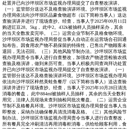
处置并已向沙坪坝区市场监视办理局提交了自查整改演讲。
（一）监管部分送达不及格查验演讲环境。沙坪坝区市场监视
办理局依法向沙坪坝区品豪食物超市（以下简称当事人）送达
查验演讲并进行了现场查抄。经查，当事人于2025年09月11日
购进豇豆28。5kg， 此中2。432k被抽样人员抽样采办，其余
的当天全数发卖完毕。（二）运营企业节制不及格食物环境。
沙坪坝区市场监视办理局督促当事人自动正在运营场合召回通
知布告。因食用农产物不易保留的特殊性，已售出产物顾客未
退回，无法召回。（三）其他风险节制办法。沙坪坝区市场监
视办理局责令当事人进行自查整改，加强农产物进货检验农残
查验及格演讲，做到来历可查。当事人积极共同查询拜访处置
并已向沙坪坝区市场监视办理局提交了自查整改演讲。（一）
监管部分送达不及格查验演讲环境。沙坪坝区市场监视办理局
依法向沙坪坝区梓然美蛙鱼餐厅（以下简称当事人）送达查验
演讲并进行了现场查抄。经查，当事人于2025年10月28日清洗
消毒的餐盘， 此中884ml被抽样人员抽样，其余的当天全数利
用完，法律人员现场未查到抽检同批次餐盘。（二）运营企业
节制不及格餐具环境。沙坪坝区市场监视办理局督促当事人当
即整改，采纳办法确保餐具清洗消毒及格。（三）其他风险节
制办法。沙坪坝区市场监视办理局责令当事人进行自查整改，
所有餐具完全冲刷清洁再用消毒柜消毒，供给给顾客利用，食