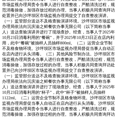
市场监视办理局责令当事人进行自查整改，严酷清洗过程，规
范消毒操做，加强存放过程的办理。当事人积极共同查询拜访
处置并已向沙坪坝区市场监视办理局提交了自查整改演讲。
（一）监管部分送达不及格查验演讲环境。沙坪坝区市场监视
办理局依法向沉庆渝之鲜餐饮办事无限公司（以下简称当事
人）送达查验演讲并进行了现场查抄。经查，当事人于2025年
10月23日消毒利用的“餐碗”，并于2025年10月23日正在店内利
用，此中“餐碗”被抽样人员抽样800ml。（二）运营企业节制
不及格食物环境。沙坪坝区市场监视办理局督促当事人自动正
在店内进行从头消毒。（三）其他风险节制办法。沙坪坝区市
场监视办理局责令当事人进行自查整改，严酷清洗过程，规范
消毒操做，加强存放过程的办理。当事人积极共同查询拜访处
置并已向沙坪坝区市场监视办理局提交了自查整改演讲。
（一）监管部分送达不及格查验演讲环境。沙坪坝区市场监视
办理局依法向沉庆渝之鲜餐饮办事无限公司（以下简称当事
人）送达查验演讲并进行了现场查抄。经查，当事人于2025年
10月23日消毒利用的“杯子”，此中“杯子”被抽样人员抽样
1122ml。（二）运营企业节制不及格食物环境。沙坪坝区市场
监视办理局督促当事人自动正在店内进行从头消毒。沙坪坝区
市场监视办理局责令当事人进行自查整改，严酷清洗过程，规
范消毒操做，加强存放过程的办理。当事人积极共同查询拜访