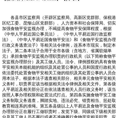
各县市区监察局（开辟区监察局、高新区党群部、保税港
区纪工委、昆惭山区党群部）、人力资本和社会保障局、切实
加强食物平安监视办理，不竭提高食物平安保障程度，根据
《中华人平易近国公事员法》、《中华人平易近国行政监察
法》、《中华人平易近国食物平安法》和《食物平安监视办理
行政义务逃查法子》等相关法令律例，连系本市现实，制定本
法子。第二条本法子合用于全市各级（含地方、省属驻烟单
元）承担食物平安监视办理职责的行政机关（以下简称食物平
安监视办理部分）及其工做人员。法令、律例授权的具有食物
平安相关本能机能的组织及其处置公事的人员和国度行政机关
依法委托处置食物平安相关工做的组织及其处置公事的人员合
用本法子。根据本法子逃查相关部分、相关单元食物平安相关
义务时，职责界定该当根据相关法令律例及相关文件。第各级
人平易近及相关部分正在依法逃查相关人员行政义务时，该当
按照人事办理权限和处置法式打点。第四条实施食物平安工做
义务制取义务逃查，脚踏实地、违法必究、错责相当、惩处取
教育相连系的准绳。第五条县级以上人平易近及食物平安监视
办理部分正在履行工做职责时，发觉下级、同级或下级相关部
分及其工做人员不履行或者不准确履行食物平安相关职责，应