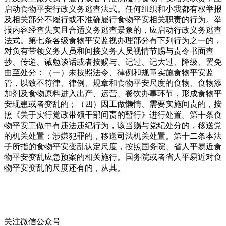
启动食物平安行政义务逃查法式。任何组织和小我都有权举报
及相关部分不履行或不准确履行食物平安相关职责的行为。举
报内容经查失实且合适义务逃查景象的，应启动行政义务逃查
法式。第七条各级食物平安监视办理部分有下列行为之一的，
对负有带领义务人员和间接义务人员视情节赐与责令书面查
抄、传递、诫勉谈话或者按赐与、记过、记大过、降级、罢免
曲至处分：（一）未按照法令、律例和规章实施食物平安监
管，以致不符律、律例、规章和食物平安尺度的食物、食物添
加剂及食物原料进入出产、运营、餐饮办事环节，形成食物平
安现患或者变乱的；（四）因工做懒惰、需要实施间责的，按
照《关于实行党政带领干部间责的暂行》进行处置。第十条食
物平安工做中有违法违纪行为，该当赐与党纪处分的，移送党
的机关处置；涉嫌犯罪的，移送司法机关处置。第十二条本法
子所指的食物平安变乱认定尺度，按照国务院、省人平易近食
物平安变乱应急预案的相关施行。国务院或者省人平易近对食
物平安变乱的尺度还有的，从其。
关注微信公众号