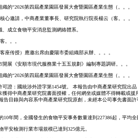
織的“2026第四屆產業園區發展大會暨園區產業生態（。。。
務核心邀請，中商產業董事長、研究院執行院長楊云（客。。。
、成立食物平安消息監測網絡體系。
（客。。。
（客座传授）應邀出席由慶陽市委組織部从辦、。。。
市開展《安順市現代服務業十五五規劃》編制專題調研。。。
織的“2026第四屆產業園區發展大會暨園區產業生態（。。。
證：國統涉外證字第1454號。 本報告由中商產業研究院出品
未獲得中商產業研究院書面授權，任何網坐或媒體不得轉載或援
報告目錄與內容系中商產業研究院原創，未經本公司事先書面許
年的10年間，全國發生的食物平安事务數量達到227386起，平均
物平安檢測行業市場規模已達到325億元。