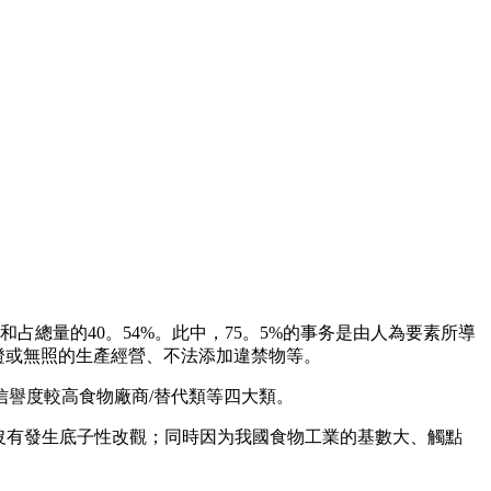
量的40。54%。此中，75。5%的事务是由人為要素所導
證或無照的生產經營、不法添加違禁物等。
譽度較高食物廠商/替代類等四大類。
沒有發生底子性改觀；同時因为我國食物工業的基數大、觸點