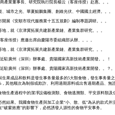
中商產業董事長、研究院執行院長楊云（客座传授）赴惠。。。
、城市之光、華夏鯤鵬集團、創維光伏、中國國土經濟。。。
市開展《安順市現代服務業十五五規劃》編制專題調研。。。
地，就《京津冀拓展共建新產業鏈、產業集群研究。。。
（客座传授）應邀出席由慶陽市委組織部从辦、。。。
地，就《京津冀拓展共建新產業鏈、產業集群研究。。。
易近駐廣州（深圳）辦事處、貴陽國家高新技術產業開發。。！
易近駐廣州（深圳）辦事處、貴陽國家高新技術產業開發。。？。
成品和飲料是發生事务量最多的5大類食物，發生事务量之和占總
4%，其他顺次為制假或欺詐、利用過期原料或出售過期產品、無
生產過程中的潔凈設備檢測類、食物逃溯類、平安原料類及信
結果。我國食物生產與加工企業“小、散、低”為从的款式并
“破窗效應”的影響下，必然誘發人源性的食物平安事务。