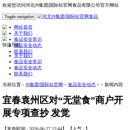
欢迎您访问河北J9集团|国际站官网食品有限公司官方网站
Toggle navigation
网站首页
关于我们
食品安全常识
快捷导航
食品安全动态
联系我们
关于我们
食品安全常识
食品安全动态
联系我们
当前位置：
J9集团|国际站官网
>
食品安全动态
> > 新闻内容
宜春袁州区对“无堂食”商户开
展专项查抄 发觉
【发布时间 : 2026-06-27 22:44】 【人气 :
】