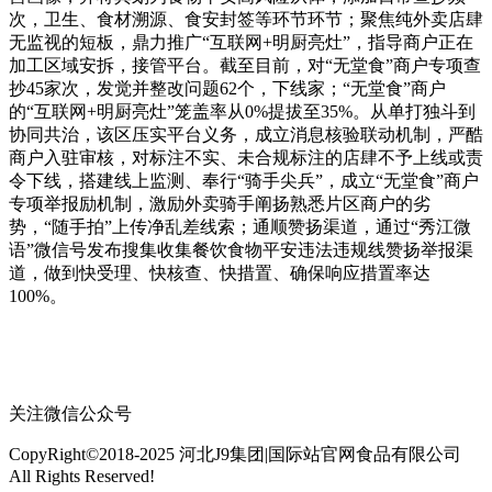
次，卫生、食材溯源、食安封签等环节环节；聚焦纯外卖店肆
无监视的短板，鼎力推广“互联网+明厨亮灶”，指导商户正在
加工区域安拆，接管平台。截至目前，对“无堂食”商户专项查
抄45家次，发觉并整改问题62个，下线家；“无堂食”商户
的“互联网+明厨亮灶”笼盖率从0%提拔至35%。从单打独斗到
协同共治，该区压实平台义务，成立消息核验联动机制，严酷
商户入驻审核，对标注不实、未合规标注的店肆不予上线或责
令下线，搭建线上监测、奉行“骑手尖兵”，成立“无堂食”商户
专项举报励机制，激励外卖骑手阐扬熟悉片区商户的劣
势，“随手拍”上传净乱差线索；通顺赞扬渠道，通过“秀江微
语”微信号发布搜集收集餐饮食物平安违法违规线赞扬举报渠
道，做到快受理、快核查、快措置、确保响应措置率达
100%。
关注微信公众号
CopyRight©2018-2025 河北J9集团|国际站官网食品有限公司
All Rights Reserved!