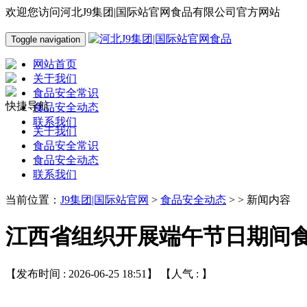
欢迎您访问河北J9集团|国际站官网食品有限公司官方网站
Toggle navigation
网站首页
关于我们
食品安全常识
快捷导航
食品安全动态
联系我们
关于我们
食品安全常识
食品安全动态
联系我们
当前位置：
J9集团|国际站官网
>
食品安全动态
> > 新闻内容
江西省组织开展端午节日期间
【发布时间 : 2026-06-25 18:51】 【人气 :
】