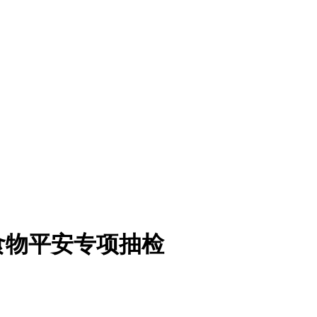
食物平安专项抽检