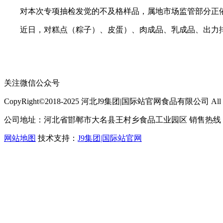
对本次专项抽检发觉的不及格样品，属地市场监管部分正依
近日，对糕点（粽子）、皮蛋）、肉成品、乳成品、出力排
关注微信公众号
CopyRight©2018-2025 河北J9集团|国际站官网食品有限公司 All Righ
公司地址：河北省邯郸市大名县王村乡食品工业园区 销售热线：400-
网站地图
技术支持：
J9集团|国际站官网