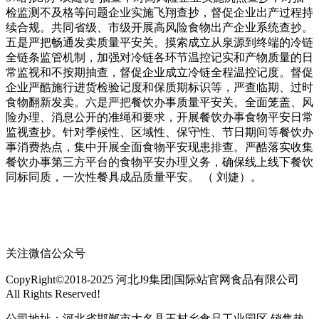
检监测不及格等问题企业实施飞翔查抄，督促企业出产过程持
续合规。共同省级、市级开展高风险食物出产企业系统查抄。
五是严把畅通发卖质量平安关。摸索成立从泉源到终端的冷链
全链条监管机制，加强对冷链各环节温控记实和产物质量的日
常监视和不按期抽查，督促企业成立冷链全程温控记度。督促
企业严酷施行进货检验记度和保质期标识等，严查临期、过时
食物翻新发卖。六是严把餐饮办事质量平安关。全面笼盖、风
险办理、消息公开的准绳和要求，开展餐饮办事食物平安日常
监视查抄。针对季候性、区域性、保守性、节日期间等餐饮办
事消费热点，集中开展全面食物平安现患排查。严酷落实收集
餐饮办事第三方平台的食物平安办理义务，确保线上线下餐饮
同标同质，一次性餐具成品质量平安。 （ 刘婕）。
关注微信公众号
CopyRight©2018-2025 河北J9集团|国际站官网食品有限公司
All Rights Reserved!
公司地址：河北省邯郸市大名县王村乡食品工业园区 销售热