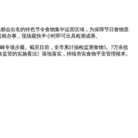
成都会出名的特色节令食物集中运营区域，为保障节日食物质
送检办事，现场最快半小时即可出具检测成果。
专项步履。截至目前，全市累计抽检监测食物5。7万余批
条监管的实施看法》落地落实，持续夯实食物平安管理根本。