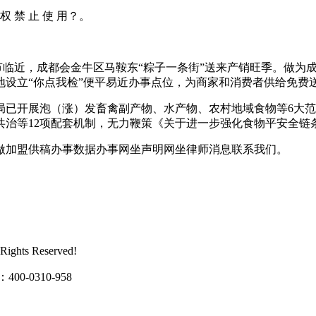
 权 禁 止 使 用？。
节临近，成都会金牛区马鞍东“粽子一条街”送来产销旺季。做为
地设立“你点我检”便平易近办事点位，为商家和消费者供给免费
开展泡（涨）发畜禽副产物、水产物、农村地域食物等6大范畴
共治等12项配套机制，无力鞭策《关于进一步强化食物平安全链
加盟供稿办事数据办事网坐声明网坐律师消息联系我们。
ts Reserved!
0310-958