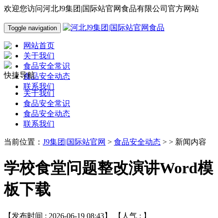
欢迎您访问河北J9集团|国际站官网食品有限公司官方网站
Toggle navigation
网站首页
关于我们
食品安全常识
快捷导航
食品安全动态
联系我们
关于我们
食品安全常识
食品安全动态
联系我们
当前位置：
J9集团|国际站官网
>
食品安全动态
> > 新闻内容
学校食堂问题整改演讲Word模
板下载
【发布时间 : 2026-06-19 08:43】 【人气 :
】