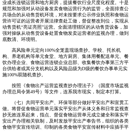
业成长连锁运营和地方厨房，提拔餐饮行业尺度化程度。十是
规范和加强对从动设备发卖食物运营行为的监管，全面排查公
共场合的从动售货机环境，对未按要求公示停业执照和食物运
营许可证的运营者开展法律查处工做，督促整改到位，实现从
动售货机“亮证亮照”运营。全面清理辖区的从动售货设备，加
强对操纵从动售货设备处置食物发卖运营者的监视办理，做到
底数清、环境明。
高风险单元定向100%全笼盖现场查抄。学校、托长机
构、养老机构等单元食堂、地方厨房、集体用餐配送单元、餐
饮办理企业、食物运营连锁企业总部、收集餐饮办事第三方平
台供给者或其分支机构以及风险品级为D级的餐饮办事单元实
施100%双随机查抄。
按照《食物出产运营监视查抄办理法子》（国度市场监视
办理总局令第49号）等文件，连系我市现实，制定本打算。
（七）共同平安出产、环保等部分做好平安出产和宣贯工
做。将督促食物运营单元落实平安出产从体义务和日常监视查
抄无效连系起来，指点、督促食物运营单元成立健全和落实平
安出产办理相关轨制，及时发放平安出产奉告书，组织的各类
食物平安宣传培训、印制的各类食物平安宣传材料中应插手平