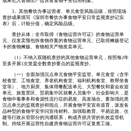
成果记入食物出产运营者食物平安信用档案。
3。其他餐饮办事运营者、单元食堂风险品级，按照现场
查抄成果填写《深圳市餐饮办事食物平安日常监视查抄记实
表》后，计较分值，确定风险品级。
查抄从体：全市取得《食物运营许可证》的食物运营单
元、仅发卖预包拆食物存案的食物运营单元、已取得摊贩登记
卡的食物摊贩、食物相关产物发卖单元。
（1）不纳入双随机查抄的其他食物运营单元，按照每2年
至多开展1次笼盖全数查抄要点的监视查抄。
（一）全面加强沉点单元食物平安监管。单元食堂（含学
校食堂、工地食堂、养老机构食堂、福利机构食堂、救帮坐食
堂等）、地方厨房、集体用餐配送单元、大型餐饮和宴会欢迎
单元、旅逛景区、贸易集中区就餐人员集中，社会影响大，是
食物中毒事务和食源性流行症的易发、高发场合。要加强此类
沉点单元的监视查抄和指点，开展食物平安宣布道育，派发各
品种型的食物平安学问宣传材料。加强取教育、平易近政、住
建等行政从管部分的沟通联系，构成齐抓共管的长效监管机
制。持续开展运营性自建房食物运营许可证复查工做。