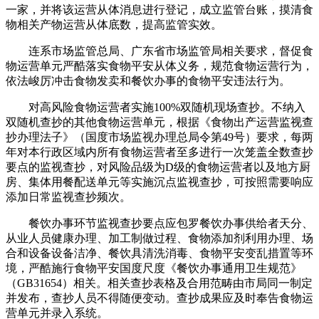
一家，并将该运营从体消息进行登记，成立监管台账，摸清食
物相关产物运营从体底数，提高监管实效。
连系市场监管总局、广东省市场监管局相关要求，督促食
物运营单元严酷落实食物平安从体义务，规范食物运营行为，
依法峻厉冲击食物发卖和餐饮办事的食物平安违法行为。
对高风险食物运营者实施100%双随机现场查抄。不纳入
双随机查抄的其他食物运营单元，根据《食物出产运营监视查
抄办理法子》（国度市场监视办理总局令第49号）要求，每两
年对本行政区域内所有食物运营者至多进行一次笼盖全数查抄
要点的监视查抄，对风险品级为D级的食物运营者以及地方厨
房、集体用餐配送单元等实施沉点监视查抄，可按照需要响应
添加日常监视查抄频次。
餐饮办事环节监视查抄要点应包罗餐饮办事供给者天分、
从业人员健康办理、加工制做过程、食物添加剂利用办理、场
合和设备设备洁净、餐饮具清洗消毒、食物平安变乱措置等环
境，严酷施行食物平安国度尺度《餐饮办事通用卫生规范》
（GB31654）相关。相关查抄表格及合用范畴由市局同一制定
并发布，查抄人员不得随便变动。查抄成果应及时奉告食物运
营单元并录入系统。