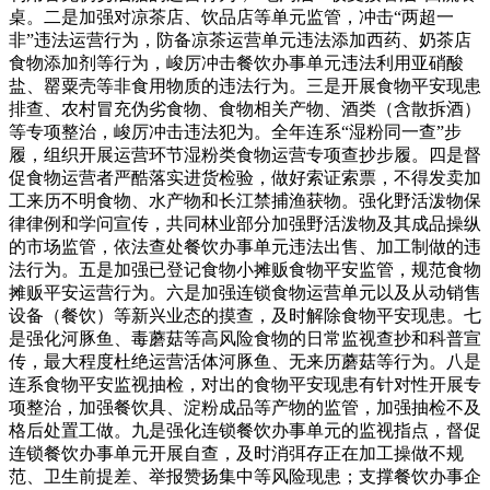
桌。二是加强对凉茶店、饮品店等单元监管，冲击“两超一
非”违法运营行为，防备凉茶运营单元违法添加西药、奶茶店
食物添加剂等行为，峻厉冲击餐饮办事单元违法利用亚硝酸
盐、罂粟壳等非食用物质的违法行为。三是开展食物平安现患
排查、农村冒充伪劣食物、食物相关产物、酒类（含散拆酒）
等专项整治，峻厉冲击违法犯为。全年连系“湿粉同一查”步
履，组织开展运营环节湿粉类食物运营专项查抄步履。四是督
促食物运营者严酷落实进货检验，做好索证索票，不得发卖加
工来历不明食物、水产物和长江禁捕渔获物。强化野活泼物保
律律例和学问宣传，共同林业部分加强野活泼物及其成品操纵
的市场监管，依法查处餐饮办事单元违法出售、加工制做的违
法行为。五是加强已登记食物小摊贩食物平安监管，规范食物
摊贩平安运营行为。六是加强连锁食物运营单元以及从动销售
设备（餐饮）等新兴业态的摸查，及时解除食物平安现患。七
是强化河豚鱼、毒蘑菇等高风险食物的日常监视查抄和科普宣
传，最大程度杜绝运营活体河豚鱼、无来历蘑菇等行为。八是
连系食物平安监视抽检，对出的食物平安现患有针对性开展专
项整治，加强餐饮具、淀粉成品等产物的监管，加强抽检不及
格后处置工做。九是强化连锁餐饮办事单元的监视指点，督促
连锁餐饮办事单元开展自查，及时消弭存正在加工操做不规
范、卫生前提差、举报赞扬集中等风险现患；支撑餐饮办事企