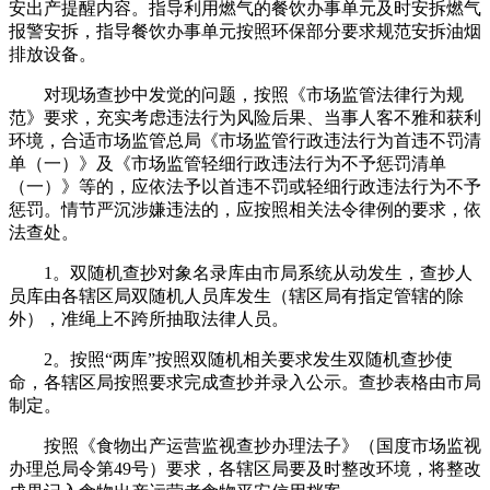
安出产提醒内容。指导利用燃气的餐饮办事单元及时安拆燃气
报警安拆，指导餐饮办事单元按照环保部分要求规范安拆油烟
排放设备。
对现场查抄中发觉的问题，按照《市场监管法律行为规
范》要求，充实考虑违法行为风险后果、当事人客不雅和获利
环境，合适市场监管总局《市场监管行政违法行为首违不罚清
单（一）》及《市场监管轻细行政违法行为不予惩罚清单
（一）》等的，应依法予以首违不罚或轻细行政违法行为不予
惩罚。情节严沉涉嫌违法的，应按照相关法令律例的要求，依
法查处。
1。双随机查抄对象名录库由市局系统从动发生，查抄人
员库由各辖区局双随机人员库发生（辖区局有指定管辖的除
外），准绳上不跨所抽取法律人员。
2。按照“两库”按照双随机相关要求发生双随机查抄使
命，各辖区局按照要求完成查抄并录入公示。查抄表格由市局
制定。
按照《食物出产运营监视查抄办理法子》（国度市场监视
办理总局令第49号）要求，各辖区局要及时整改环境，将整改