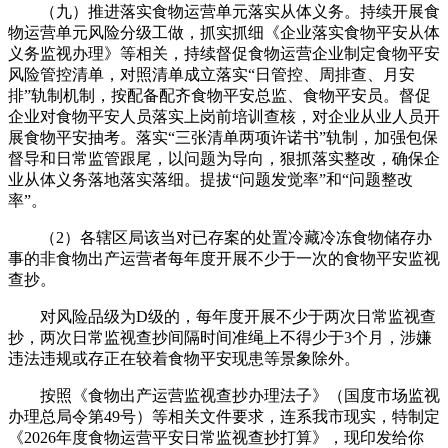
（九）推进落实食物运营单元落实从体义务。持续开展食
物运营单元风险分级工做，抓实抓细《企业落实食物平安从体
义务监视办理》等相关，持续督促食物运营企业制定食物平安
风险管控清单，对照清单成立落实“日管控、周排查、月安
排”轨制机制，按配备配齐食物平安总监、食物平安员。督促
企业对食物平安人员落实上岗前培训查核，对企业从业人员开
展食物平安抽考。落实“三张清单两项许诺书”轨制，加强包保
督导和日常监管跟尾，以问题为导向，狠抓落实整改，确保企
业从体义务落地落实落细。提拔“问题发觉率”和“问题整改
率”。
（2）各辖区局该当对已存案的处置冷藏冷冻食物储存办
事的非食物出产运营者每年度开展不少于一次的食物平安监视
查抄。
对风险品级为D级的，每年度开展不少于两次日常监视查
抄，两次日常监视查抄间隔时间准绳上不得少于3个月，涉嫌
违法违规或存正在较着食物平安现患等景象除外。
按照《食物出产运营监视查抄办理法子》（国度市场监视
办理总局令第49号）等相关文件要求，连系我市现实，特制定
《2026年度食物运营平安日常监视查抄打算》，现印发给你