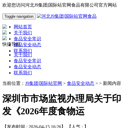
欢迎您访问河北J9集团|国际站官网食品有限公司官方网站
Toggle navigation
网站首页
关于我们
食品安全常识
快捷导航
食品安全动态
联系我们
关于我们
食品安全常识
食品安全动态
联系我们
当前位置：
J9集团|国际站官网
>
食品安全动态
> > 新闻内容
深圳市市场监视办理局关于印
发《2026年度食物运
【发布时间 : 2026-04-15 16:26】 【人气 :
】