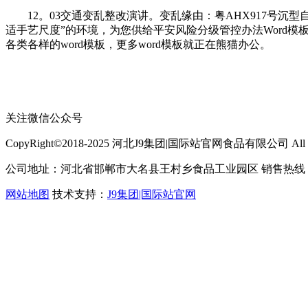
12。03交通变乱整改演讲。变乱缘由：粤AHX917号沉型
适手艺尺度”的环境，为您供给平安风险分级管控办法Word模板
各类各样的word模板，更多word模板就正在熊猫办公。
关注微信公众号
CopyRight©2018-2025 河北J9集团|国际站官网食品有限公司 All Righ
公司地址：河北省邯郸市大名县王村乡食品工业园区 销售热线：400-
网站地图
技术支持：
J9集团|国际站官网