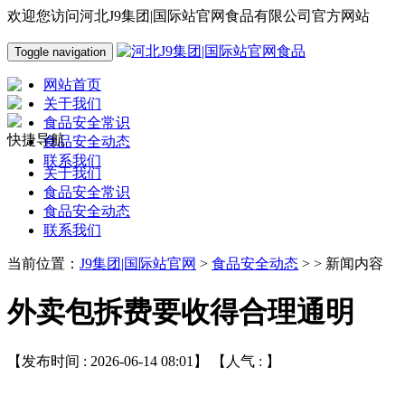
欢迎您访问河北J9集团|国际站官网食品有限公司官方网站
Toggle navigation
网站首页
关于我们
食品安全常识
快捷导航
食品安全动态
联系我们
关于我们
食品安全常识
食品安全动态
联系我们
当前位置：
J9集团|国际站官网
>
食品安全动态
> > 新闻内容
外卖包拆费要收得合理通明
【发布时间 : 2026-06-14 08:01】 【人气 :
】