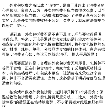
外卖包拆费之所以成了“刺客”，是由于其超出了消费者的
心理预期。良多人认为，外卖包拆费不应当收得这么贵，以至
有的压根就不应当收。《消费者权益保》了消费者享有公允买
卖的，若是外卖包拆费收得不公允、欠亨明，就应依法依规予
以惩罚、矫正。
说到底，外卖包拆费不是不克不及收，环节要收得通明、
收得合理。将来，无论是通过立法立规仍是行业发布等体例，
都应制定更为细化的外卖包拆费收取法则，将外卖包拆物的名
称、材质、规格、单价、分歧品类食物的打包体例、商户有据
可依，消费者心如，争议天然就会消弭。 据人平易近网！
有需要厘清的是，合理的外卖包拆费无可厚非。包拆并不
等同于食物，正在打包食物时，商家付出了必然的原材料成
本，有的高档餐厅，打包成本更高，让消费者来承担这个费
用，并非不合适买卖逻辑。当然，这必需基于明码标价取合理
适度的前提。
按烧烤串数收外卖包拆费，送到却只拆了2个外卖盒；保
温袋收取包拆费用，外卖包拆费尺度分歧……比来，外卖“包
拆刺客”的话题正在场持续发酵，不少消费者对此现象颇有牢