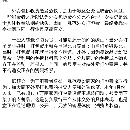
骚。
外卖包拆收费激发热议，是由于涉及公允性取合的问题。
一些消费者之所以认为外卖包拆费不公允不合理，次要仍是源
于具体收费法则的缺失。因而，规范外卖打包费，最终要靠法
令律例取同一行业尺度简直立。
一些人感觉打包费贵，可能是源于如许的缘由：当外卖订
单是小额时，打包费用就会显得比力夺目；而当订单额度比力
高时，打包费可能就显得微不脚道。此外，因为餐饮品类纷繁
复杂，所利用的包拆材料完全分歧，分歧商户的包拆成本确实
存正在差别，若是以一个同一的尺度去对待外卖打包费用，并
不合适实正在的贸易场景。
据领会，为了消费者权益，规范餐饮商家的打包费收取行
为，加大商家外卖打包费的抽查力度和处置速度。本年4月份
以来，已有超1。6万商家因打包费设置不规范问题，被美团下
架了响应餐品。这是切实履行平台从体义务的具体表现，也是
意正在通过通明、公开、、无效的管理体例，消费者权益。