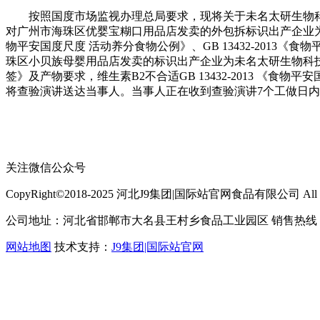
按照国度市场监视办理总局要求，现将关于未名太研生物科技（
对广州市海珠区优婴宝糊口用品店发卖的外包拆标识出产企业为未
物平安国度尺度 活动养分食物公例》、GB 13432-2013
珠区小贝族母婴用品店发卖的标识出产企业为未名太研生物科技（绍
签》及产物要求，维生素B2不合适GB 13432-2013 《食
将查验演讲送达当事人。当事人正在收到查验演讲7个工做日内
关注微信公众号
CopyRight©2018-2025 河北J9集团|国际站官网食品有限公司 All Righ
公司地址：河北省邯郸市大名县王村乡食品工业园区 销售热线：400-
网站地图
技术支持：
J9集团|国际站官网