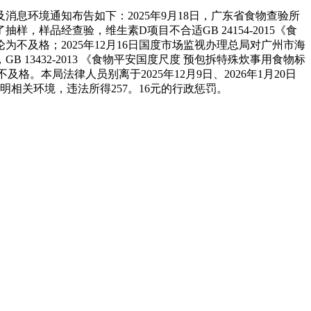
环境通知布告如下：2025年9月18日，广东省食物查验所
品经查验，维生素D项目不合适GB 24154-2015《食
论为不及格；2025年12月16日国度市场监视办理总局对广州市海
3432-2013 《食物平安国度尺度 预包拆特殊炊事用食物标
格。本局法律人员别离于2025年12月9日、2026年1月20日
相关环境，违法所得257。16元的行政惩罚。