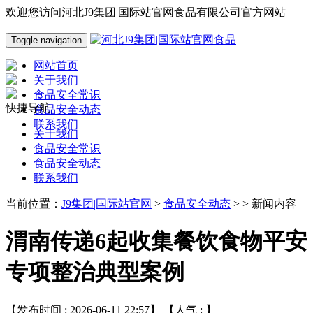
欢迎您访问河北J9集团|国际站官网食品有限公司官方网站
Toggle navigation
网站首页
关于我们
食品安全常识
快捷导航
食品安全动态
联系我们
关于我们
食品安全常识
食品安全动态
联系我们
当前位置：
J9集团|国际站官网
>
食品安全动态
> > 新闻内容
渭南传递6起收集餐饮食物平安
专项整治典型案例
【发布时间 : 2026-06-11 22:57】 【人气 :
】