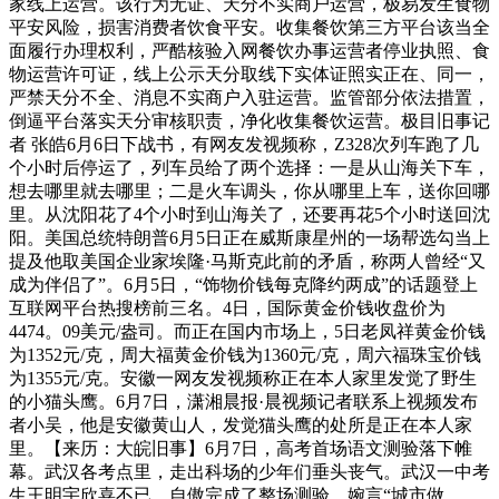
家线上运营。该行为无证、天分不实商户运营，极易发生食物
平安风险，损害消费者饮食平安。收集餐饮第三方平台该当全
面履行办理权利，严酷核验入网餐饮办事运营者停业执照、食
物运营许可证，线上公示天分取线下实体证照实正在、同一，
严禁天分不全、消息不实商户入驻运营。监管部分依法措置，
倒逼平台落实天分审核职责，净化收集餐饮运营。极目旧事记
者 张皓6月6日下战书，有网友发视频称，Z328次列车跑了几
个小时后停运了，列车员给了两个选择：一是从山海关下车，
想去哪里就去哪里；二是火车调头，你从哪里上车，送你回哪
里。从沈阳花了4个小时到山海关了，还要再花5个小时送回沈
阳。美国总统特朗普6月5日正在威斯康星州的一场帮选勾当上
提及他取美国企业家埃隆·马斯克此前的矛盾，称两人曾经“又
成为伴侣了”。6月5日，“饰物价钱每克降约两成”的话题登上
互联网平台热搜榜前三名。4日，国际黄金价钱收盘价为
4474。09美元/盎司。而正在国内市场上，5日老凤祥黄金价钱
为1352元/克，周大福黄金价钱为1360元/克，周六福珠宝价钱
为1355元/克。安徽一网友发视频称正在本人家里发觉了野生
的小猫头鹰。6月7日，潇湘晨报·晨视频记者联系上视频发布
者小吴，他是安徽黄山人，发觉猫头鹰的处所是正在本人家
里。【来历：大皖旧事】6月7日，高考首场语文测验落下帷
幕。武汉各考点里，走出科场的少年们垂头丧气。武汉一中考
生王明宇欣喜不已，自傲完成了整场测验，婉言“城市做，