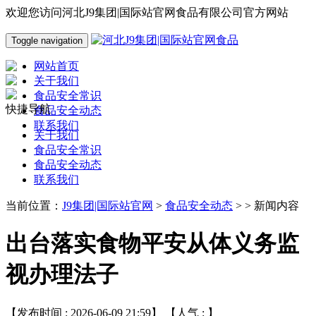
欢迎您访问河北J9集团|国际站官网食品有限公司官方网站
Toggle navigation
网站首页
关于我们
食品安全常识
快捷导航
食品安全动态
联系我们
关于我们
食品安全常识
食品安全动态
联系我们
当前位置：
J9集团|国际站官网
>
食品安全动态
> > 新闻内容
出台落实食物平安从体义务监
视办理法子
【发布时间 : 2026-06-09 21:59】 【人气 :
】