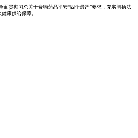
全面贯彻习总关于食物药品平安“四个最严”要求，充实阐扬法
众健康供给保障。