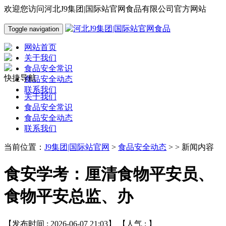
欢迎您访问河北J9集团|国际站官网食品有限公司官方网站
Toggle navigation
网站首页
关于我们
食品安全常识
快捷导航
食品安全动态
联系我们
关于我们
食品安全常识
食品安全动态
联系我们
当前位置：
J9集团|国际站官网
>
食品安全动态
> > 新闻内容
食安学考：厘清食物平安员、
食物平安总监、办
【发布时间 : 2026-06-07 21:03】 【人气 :
】