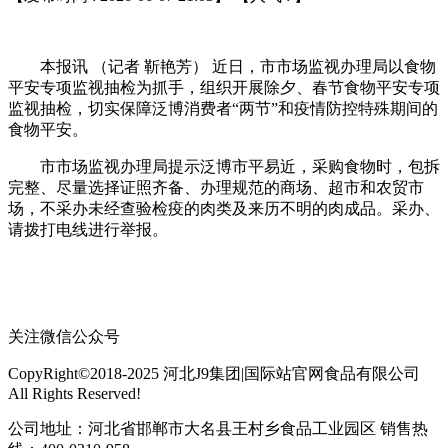
本报讯 （记者 靳艳芳） 近日，市市场监视办理局以食物
平安专项监视抽检为抓手，组织开展除夕、春节食物平安专项
监视抽检，切实保障泛博消费者“两节”和疫情防控特殊期间的
食物平安。
市市场监视办理局提示泛博市平易近，采购食物时，包拆
完整、尽量选择证照齐备、办理规范的商场、超市和农贸市
场，不采办未经查验检疫的肉类及来历不明的肉成品。采办、
请拨打电线进行举报。
关注微信公众号
CopyRight©2018-2025 河北J9集团|国际站官网食品有限公司
All Rights Reserved!
公司地址：河北省邯郸市大名县王村乡食品工业园区 销售热