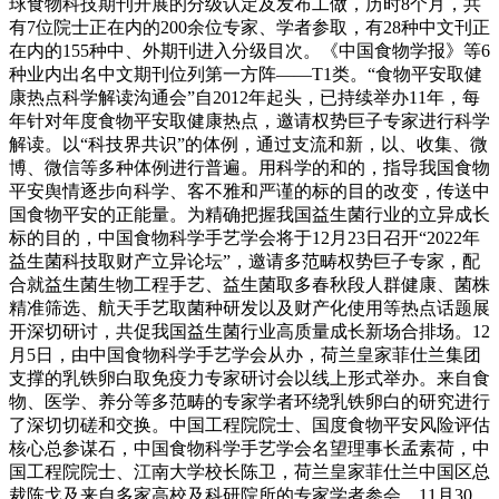
球食物科技期刊开展的分级认定及发布工做，历时8个月，共
有7位院士正在内的200余位专家、学者参取，有28种中文刊正
在内的155种中、外期刊进入分级目次。《中国食物学报》等6
种业内出名中文期刊位列第一方阵——T1类。“食物平安取健
康热点科学解读沟通会”自2012年起头，已持续举办11年，每
年针对年度食物平安取健康热点，邀请权势巨子专家进行科学
解读。以“科技界共识”的体例，通过支流和新，以、收集、微
博、微信等多种体例进行普遍。用科学的和的，指导我国食物
平安舆情逐步向科学、客不雅和严谨的标的目的改变，传送中
国食物平安的正能量。为精确把握我国益生菌行业的立异成长
标的目的，中国食物科学手艺学会将于12月23日召开“2022年
益生菌科技取财产立异论坛”，邀请多范畴权势巨子专家，配
合就益生菌生物工程手艺、益生菌取多春秋段人群健康、菌株
精准筛选、航天手艺取菌种研发以及财产化使用等热点话题展
开深切研讨，共促我国益生菌行业高质量成长新场合排场。12
月5日，由中国食物科学手艺学会从办，荷兰皇家菲仕兰集团
支撑的乳铁卵白取免疫力专家研讨会以线上形式举办。来自食
物、医学、养分等多范畴的专家学者环绕乳铁卵白的研究进行
了深切切磋和交换。中国工程院院士、国度食物平安风险评估
核心总参谋石，中国食物科学手艺学会名望理事长孟素荷，中
国工程院院士、江南大学校长陈卫，荷兰皇家菲仕兰中国区总
裁陈戈及来自多家高校及科研院所的专家学者参会。11月30