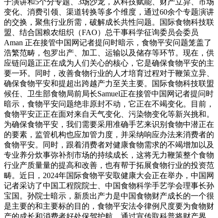
子演讲和5个分专题、3场沙龙，从科技赋能、财产立异、市场
变化、消费引领、渠道转换等多个维度，通过60余个专题演讲
的交换，聚焦行业所需，破解成长共性问题。国际食物科技联
盟、结合国粮农组织（FAO）总干事科学征询委员会委员
Aman 正在接管中国网记者提问时暗示，食物平安问题笼盖了
浩繁范畴，包罗出产、加工、运输以及储存等环节。现在，供
应链问题正正在成为人们关心的核心，它是确保食物平安的主
要一环。同时，改善食物行业的人才培育过程对于鞭策立异、
确保食物平安和提超出跨越产力至关主要。国际食物科技联盟
候任、卫生部食物局前局长Samuel正在接管中国网记者提问时
暗示，食物平安问题绝非原封不动，它正在不竭变化。目前，
食物平安正正在面对来自天气变化、污染物变化等新兴挑和。
为确保食物平安，我们需要采用准确手艺来识别食物中潜正在
的要素，监管机构也应加管力度，并采纳响应办法来消费者的
食物平安。同时，跟着消费者对健康食物需求的不竭增加以及
专业养分炊事弥补剂市场的持续成长，这将无力鞭策整个食物
行业产质量量的提高和改善，也有帮于拓展食物行业的投资范
畴。近日，2024年国际食物平安取健康大会正在举办，中国网
记者采访了中国工程院院士、中国食物科学手艺学会理事长孙
宝国。孙院士暗示，新质出产力是中国食物财产成长的一个很
是主要的和主要标的目的，食物平安法令律例尺度要为食物财
产的成长和消费者好处保驾护航，通过宣传取科普将财产界、