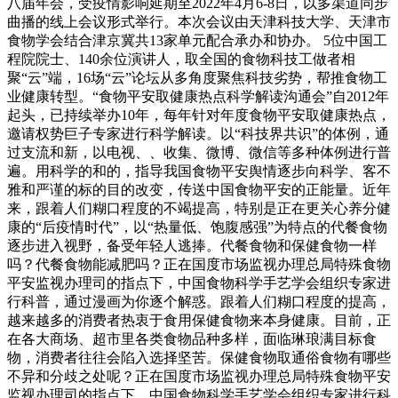
八届年会，受疫情影响延期至2022年4月6-8日，以多渠道同步
曲播的线上会议形式举行。本次会议由天津科技大学、天津市
食物学会结合津京冀共13家单元配合承办和协办。 5位中国工
程院院士、140余位演讲人，取全国的食物科技工做者相
聚“云”端，16场“云”论坛从多角度聚焦科技劣势，帮推食物工
业健康转型。“食物平安取健康热点科学解读沟通会”自2012年
起头，已持续举办10年，每年针对年度食物平安取健康热点，
邀请权势巨子专家进行科学解读。以“科技界共识”的体例，通
过支流和新，以电视、、收集、微博、微信等多种体例进行普
遍。用科学的和的，指导我国食物平安舆情逐步向科学、客不
雅和严谨的标的目的改变，传送中国食物平安的正能量。近年
来，跟着人们糊口程度的不竭提高，特别是正在更关心养分健
康的“后疫情时代”，以“热量低、饱腹感强”为特点的代餐食物
逐步进入视野，备受年轻人逃捧。代餐食物和保健食物一样
吗？代餐食物能减肥吗？正在国度市场监视办理总局特殊食物
平安监视办理司的指点下，中国食物科学手艺学会组织专家进
行科普，通过漫画为你逐个解惑。跟着人们糊口程度的提高，
越来越多的消费者热衷于食用保健食物来本身健康。目前，正
在各大商场、超市里各类食物品种多样，面临琳琅满目标食
物，消费者往往会陷入选择坚苦。保健食物取通俗食物有哪些
不异和分歧之处呢？正在国度市场监视办理总局特殊食物平安
监视办理司的指点下，中国食物科学手艺学会组织专家进行科