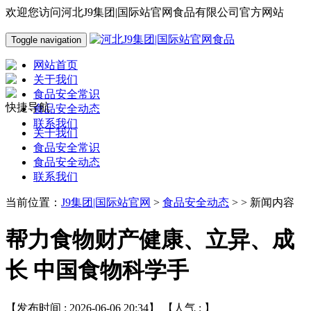
欢迎您访问河北J9集团|国际站官网食品有限公司官方网站
Toggle navigation
网站首页
关于我们
食品安全常识
快捷导航
食品安全动态
联系我们
关于我们
食品安全常识
食品安全动态
联系我们
当前位置：
J9集团|国际站官网
>
食品安全动态
> > 新闻内容
帮力食物财产健康、立异、成
长 中国食物科学手
【发布时间 : 2026-06-06 20:34】 【人气 :
】