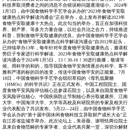
科技界取消费者之间的消息不合错误称问题逐渐缩小。2024年
1月5日，由中国食物科学手艺学会从办的“2023年食物平安取
健康热点科学解读沟通会”正在举办，会上发布并解读2023年
食物平安取健康十大热点。此次勾当的举办，旨正在加强科技
界、财产界、等多方力量合做，以社会共治之合力，持续推进
科普，营制食物平安取健康的优良。由中国食物科学手艺学会
从办的“食物平安取健康热点科学解读沟通会”自2012年起头，
已持续举办13年，每年针对年度食物平安取健康热点，邀请权
势巨子专家进行科学解读。2023年食物平安取健康热点科学解
读沟通会于2024年1月5日，13！30-16！30进行曲播，敬请等
候。用科学的和的，指导我国食物平安舆情逐步向科学、客不
雅和严谨的标的目的改变，传送中国食物平安的正能量。7月
18日，中国食物科学手艺学会组织草拟的《母乳低聚糖
（HMOs）的科学共识》正在正式发布。中国工程院院士、国
度食物平安风险评估核心总参谋石院士，以及来自国度食物平
安风险评估核心、中国疾病防止节制核心养分取健康所、江南
大学、中国海洋大学、大学等高校及科研院所的专家及相关行
业代表配合了共识发布。5月22—24日，由中国食物科学手艺
学会从办的“第十届中国休闲食物科技立异取财产成长大会”正
在江苏省盐城市举办。此次论坛上，朱蓓薇、谢明怯两位院士
及来自食物范畴的专家学者、企业代表共聚一堂，深切分解财