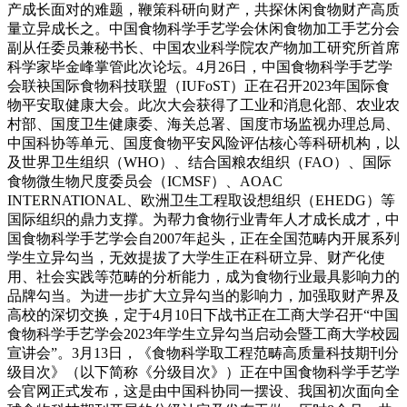
产成长面对的难题，鞭策科研向财产，共探休闲食物财产高质
量立异成长之。中国食物科学手艺学会休闲食物加工手艺分会
副从任委员兼秘书长、中国农业科学院农产物加工研究所首席
科学家毕金峰掌管此次论坛。4月26日，中国食物科学手艺学
会联袂国际食物科技联盟（IUFoST）正在召开2023年国际食
物平安取健康大会。此次大会获得了工业和消息化部、农业农
村部、国度卫生健康委、海关总署、国度市场监视办理总局、
中国科协等单元、国度食物平安风险评估核心等科研机构，以
及世界卫生组织（WHO）、结合国粮农组织（FAO）、国际
食物微生物尺度委员会（ICMSF）、AOAC
INTERNATIONAL、欧洲卫生工程取设想组织（EHEDG）等
国际组织的鼎力支撑。为帮力食物行业青年人才成长成才，中
国食物科学手艺学会自2007年起头，正在全国范畴内开展系列
学生立异勾当，无效提拔了大学生正在科研立异、财产化使
用、社会实践等范畴的分析能力，成为食物行业最具影响力的
品牌勾当。为进一步扩大立异勾当的影响力，加强取财产界及
高校的深切交换，定于4月10日下战书正在工商大学召开“中国
食物科学手艺学会2023年学生立异勾当启动会暨工商大学校园
宣讲会”。3月13日，《食物科学取工程范畴高质量科技期刊分
级目次》（以下简称《分级目次》）正在中国食物科学手艺学
会官网正式发布，这是由中国科协同一摆设、我国初次面向全