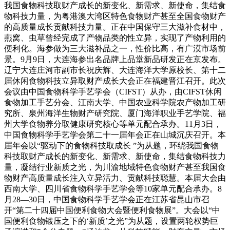
我国食物科技取财产成长的新变化、新需求、新使命，集结食
物科技力量，为粤港澳大湾区特色食物财产甚至全国食物财产
的高质量成长贡献科技力量。正在中国保守三大滋补食材中，
燕窝、虫草曾经完成了产物品类的性立异，实现了产物利用的
便利化。海参做为三大滋补品之一，性价比高，有广漠市场前
景。9月9日，大连海参出名品牌上品堂新品研发正在京发布。
辽宁大连庄河市副市长祝庆辉、大连海洋大学原校长、第十二
届休闲食物科技立异取财产成长大会正在福建晋江召开。此次
会议由中国食物科学手艺学会（CIFST）从办，由CIFST休闲
食物加工手艺分会、江南大学、中国农业科学院农产物加工研
究所、泉州海洋生物财产研究院、厦门海洋职业手艺学院、福
州大学食物养分取健康研究核心等单元配合承办。11月3日，
中国食物科学手艺学会第二十一届年会正在山城沉庆召开。本
届年会以“驱动下的食物科技取成长 ”为从题，环绕我国食物
科技取财产成长的新变化、新需求、新使命，集结食物科技力
量，凝结行业新质之光，为川渝地域特色食物财产甚至我国食
物财产高质量成长注入立异活力、贡献科技聪慧。本届大会由
西南大学、四川省食物科学手艺学会等10家单元配合承办。8
月28—30日，中国食物科学手艺学会正在江苏省昆山市召
开“第二十四届中国便利食物大会暨便利食物展”。大会以“中
国便利食物锻压之下的‘新质’之光”为从题，设置两轮权势巨