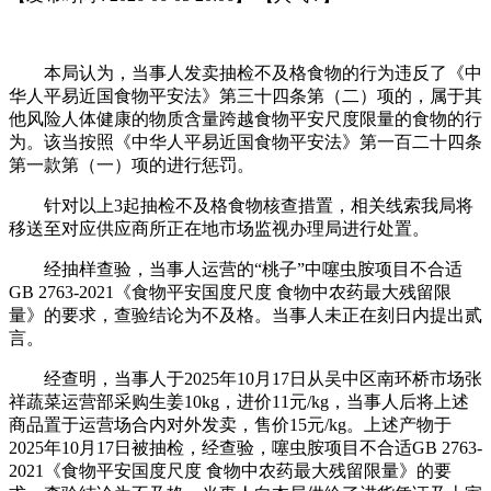
本局认为，当事人发卖抽检不及格食物的行为违反了《中
华人平易近国食物平安法》第三十四条第（二）项的，属于其
他风险人体健康的物质含量跨越食物平安尺度限量的食物的行
为。该当按照《中华人平易近国食物平安法》第一百二十四条
第一款第（一）项的进行惩罚。
针对以上3起抽检不及格食物核查措置，相关线索我局将
移送至对应供应商所正在地市场监视办理局进行处置。
经抽样查验，当事人运营的“桃子”中噻虫胺项目不合适
GB 2763-2021《食物平安国度尺度 食物中农药最大残留限
量》的要求，查验结论为不及格。当事人未正在刻日内提出贰
言。
经查明，当事人于2025年10月17日从吴中区南环桥市场张
祥蔬菜运营部采购生姜10kg，进价11元/kg，当事人后将上述
商品置于运营场合内对外发卖，售价15元/kg。上述产物于
2025年10月17日被抽检，经查验，噻虫胺项目不合适GB 2763-
2021《食物平安国度尺度 食物中农药最大残留限量》的要