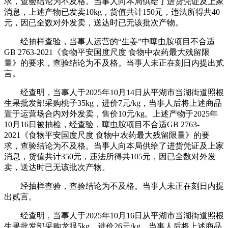
求，查验结论为不及格。当事人向本局供给了进货凭证及上家
消息，上述产物已发卖10kg，货值共计150元，违法所得共40
元，因已全数对外发卖，送达时已无该批次产物。
经抽样查验，当事人运营的“生姜”中噻虫胺项目不合适
GB 2763-2021《食物平安国度尺度 食物中农药最大残留限
量》的要求，查验结论为不及格。当事人未正在刻日内提出贰
言。
经查明，当事人于2025年10月14日从平湖市当湖街道照根
生果批发部采购桃子35kg，进价7元/kg，当事人后将上述商品
置于运营场合内对外发卖，售价10元/kg。上述产物于2025年
10月16日被抽检，经查验，噻虫胺项目不合适GB 2763-
2021《食物平安国度尺度 食物中农药最大残留限量》的要
求，查验结论为不及格。当事人向本局供给了进货凭证及上家
消息，货值共计350元，违法所得共105元，因已全数对外发
卖，送达时已无该批次产物。
经抽样查验，查验结论为不及格。当事人未正在刻日内提
出贰言。
经查明，当事人于2025年10月16日从平湖市当湖街道照根
生果批发部采购龙眼5kg，进价26元/kg，当事人后将上述商品