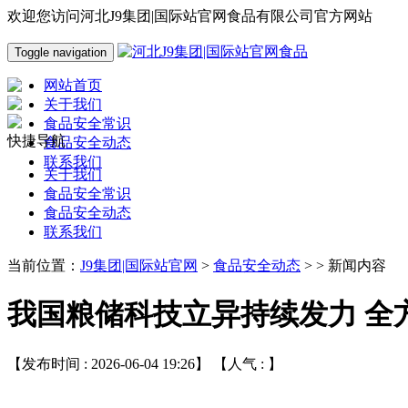
欢迎您访问河北J9集团|国际站官网食品有限公司官方网站
Toggle navigation
网站首页
关于我们
食品安全常识
快捷导航
食品安全动态
联系我们
关于我们
食品安全常识
食品安全动态
联系我们
当前位置：
J9集团|国际站官网
>
食品安全动态
> > 新闻内容
我国粮储科技立异持续发力 全
【发布时间 : 2026-06-04 19:26】 【人气 :
】