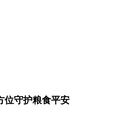
方位守护粮食平安