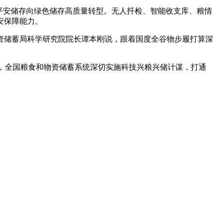
平安储存向绿色储存高质量转型。无人扦检、智能收支库、粮情
安保障能力。
储蓄局科学研究院院长谭本刚说，跟着国度全谷物步履打算深
间，全国粮食和物资储蓄系统深切实施科技兴粮兴储计谋，打通