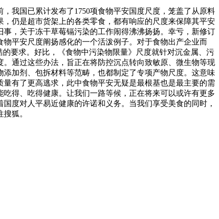
我国已累计发布了1750项食物平安国度尺度，笼盖了从原料
生果，仍是超市货架上的各类零食，都有响应的尺度来保障其平安
旧事，关于冻干草莓镉污染的工作闹得沸沸扬扬。幸亏，新修订
食物平安尺度阐扬感化的一个活泼例子。对于食物出产企业而
酷的要求。好比，《食物中污染物限量》尺度就针对沉金属、污
度。通过这些办法，旨正在将防控沉点转向致敏原、微生物等现
物添加剂、包拆材料等范畴，也都制定了专项产物尺度。这意味
质量有了更高逃求，此中食物平安无疑是最根基也是最主要的需
能吃得、吃得健康。让我们一路等候，正在将来可以或许有更多
载着国度对人平易近健康的许诺和义务。当我们享受美食的同时，
往搜狐。