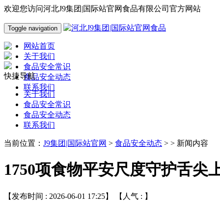
欢迎您访问河北J9集团|国际站官网食品有限公司官方网站
Toggle navigation
网站首页
关于我们
食品安全常识
快捷导航
食品安全动态
联系我们
关于我们
食品安全常识
食品安全动态
联系我们
当前位置：
J9集团|国际站官网
>
食品安全动态
> > 新闻内容
1750项食物平安尺度守护舌尖
【发布时间 : 2026-06-01 17:25】 【人气 :
】