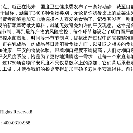
。就正在比来，国度卫生健康委发布了一条好动静：截至目前，
个目标，涵盖了340多种食物类别，无论是你我餐桌上的蔬菜
消费者能够愈加安心地选择本人喜爱的食物了。记得客岁有一则
规的新颖草莓做为原料，就能无效避免如许的平安现患。这恰是
过程节制，再到最终产物的风险管控，每个环节都设定了明白而严
把控杀菌温度、时间等环节节制点，提拔出产过程中的管控精准
，正在乳成品、肉成品等日常消费食物方面，以及取之相关的食
加健康、平安的食物体验。跟着糊口程度不竭提高，人们对糊口
平安尺度系统，恰是为了更好地满脚这一需求，让每一个家庭都
这1750项食物平安尺度不只仅是数字上的添加，它们背后承
勤工做，才使得我们的餐桌变得愈加丰硕多彩且平安靠得住。前
ts Reserved!
0310-958