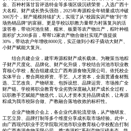
金、百种村落甘旨评选特金等多项区级沉磅荣誉，入选广西十
大名粽。财产成长势头强劲，2025年寿源粽全年销量成功冲破
300万个，财产规模持续扩大，实现了从“校园实训产物”到“市
场热销品牌”的富丽。更是学校以职教力量帮力村落复兴的活
泼答卷，带动河池生猪、糯米、板栗等农产物出产，粽叶种植
面积扩大200多亩，帮帮12家农产物合做社实现产值提拔
30%，带动农户年增收8000元，实正做到小粽子撬动大财产、
小财产赋能大复兴。
结合共建企业，建牢寿源粽财产成长载体。为鞭策当地粽
子财产尺度化、品牌化、财产化升级，学校结合河池市职业教
育核心学校，配合组建成立广西寿源食物无限公司。依托校企
实体平台，整合两校师资、手艺、人才资本，全面贯通食材甄
选、工艺改良、产物研发、包拆设想、品牌运营、市场推广全
财产链。学校将职业教育专业劣势深度融入财产成长全过程，
以职教手艺赋能产物迭代，以人才资本支持品牌成长，让寿源
粽成为我市校际合做、产教融合落地收效的标杆性。
企业产物推介会上，各企业代表轮流登场，从产物研发、
工艺立异、品牌打制等多个维度分享成长取市场经验。此中，
由广西现代职业手艺学院取河池市职业教育核心学校配合打制
的广西寿源食物无限公司，携“寿源粽”系列产物沉磅表态，凭