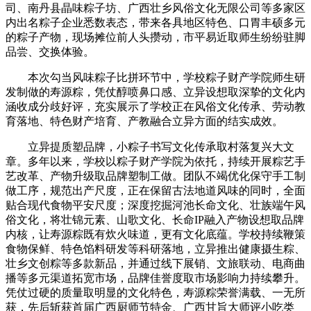
司、南丹县晶味粽子坊、广西壮乡风俗文化无限公司等多家区
内出名粽子企业悉数表态，带来各具地区特色、口胃丰硕多元
的粽子产物，现场摊位前人头攒动，市平易近取师生纷纷驻脚
品尝、交换体验。
本次勾当风味粽子比拼环节中，学校粽子财产学院师生研
发制做的寿源粽，凭仗醇喷鼻口感、立异设想取深挚的文化内
涵收成分歧好评，充实展示了学校正在风俗文化传承、劳动教
育落地、特色财产培育、产教融合立异方面的结实成效。
立异提质塑品牌，小粽子书写文化传承取村落复兴大文
章。多年以来，学校以粽子财产学院为依托，持续开展粽艺手
艺改革、产物升级取品牌塑制工做。团队不竭优化保守手工制
做工序，规范出产尺度，正在保留古法地道风味的同时，全面
贴合现代食物平安尺度；深度挖掘河池长命文化、壮族端午风
俗文化，将壮锦元素、山歌文化、长命IP融入产物设想取品牌
内核，让寿源粽既有炊火味道，更有文化底蕴。学校持续鞭策
食物保鲜、特色馅料研发等科研落地，立异推出健康摄生粽、
壮乡文创粽等多款新品，并通过线下展销、文旅联动、电商曲
播等多元渠道拓宽市场，品牌佳誉度取市场影响力持续攀升。
凭仗过硬的质量取明显的文化特色，寿源粽荣誉满载、一无所
获，先后斩获首届广西厨师节特金、广西甘旨大师评小吃类