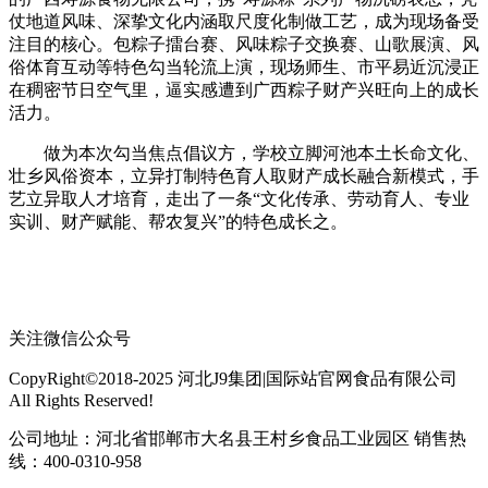
仗地道风味、深挚文化内涵取尺度化制做工艺，成为现场备受
注目的核心。包粽子擂台赛、风味粽子交换赛、山歌展演、风
俗体育互动等特色勾当轮流上演，现场师生、市平易近沉浸正
在稠密节日空气里，逼实感遭到广西粽子财产兴旺向上的成长
活力。
做为本次勾当焦点倡议方，学校立脚河池本土长命文化、
壮乡风俗资本，立异打制特色育人取财产成长融合新模式，手
艺立异取人才培育，走出了一条“文化传承、劳动育人、专业
实训、财产赋能、帮农复兴”的特色成长之。
关注微信公众号
CopyRight©2018-2025 河北J9集团|国际站官网食品有限公司
All Rights Reserved!
公司地址：河北省邯郸市大名县王村乡食品工业园区 销售热
线：400-0310-958