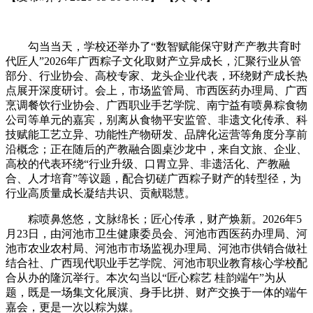
勾当当天，学校还举办了“数智赋能保守财产产教共育时
代匠人”2026年广西粽子文化取财产立异成长，汇聚行业从管
部分、行业协会、高校专家、龙头企业代表，环绕财产成长热
点展开深度研讨。会上，市场监管局、市西医药办理局、广西
烹调餐饮行业协会、广西职业手艺学院、南宁益有喷鼻粽食物
公司等单元的嘉宾，别离从食物平安监管、非遗文化传承、科
技赋能工艺立异、功能性产物研发、品牌化运营等角度分享前
沿概念；正在随后的产教融合圆桌沙龙中，来自文旅、企业、
高校的代表环绕“行业升级、口胃立异、非遗活化、产教融
合、人才培育”等议题，配合切磋广西粽子财产的转型径，为
行业高质量成长凝结共识、贡献聪慧。
粽喷鼻悠悠，文脉绵长；匠心传承，财产焕新。2026年5
月23日，由河池市卫生健康委员会、河池市西医药办理局、河
池市农业农村局、河池市市场监视办理局、河池市供销合做社
结合社、广西现代职业手艺学院、河池市职业教育核心学校配
合从办的隆沉举行。本次勾当以“匠心粽艺 桂韵端午”为从
题，既是一场集文化展演、身手比拼、财产交换于一体的端午
嘉会，更是一次以粽为媒。