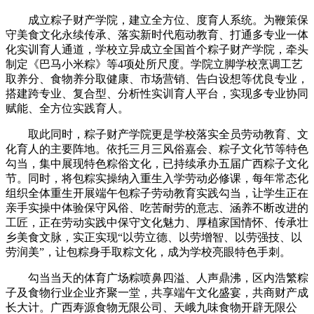
成立粽子财产学院，建立全方位、度育人系统。为鞭策保
守美食文化永续传承、落实新时代庖动教育、打通多专业一体
化实训育人通道，学校立异成立全国首个粽子财产学院，牵头
制定《巴马小米粽》等4项处所尺度。学院立脚学校烹调工艺
取养分、食物养分取健康、市场营销、告白设想等优良专业，
搭建跨专业、复合型、分析性实训育人平台，实现多专业协同
赋能、全方位实践育人。
取此同时，粽子财产学院更是学校落实全员劳动教育、文
化育人的主要阵地。依托三月三风俗嘉会、粽子文化节等特色
勾当，集中展现特色粽俗文化，已持续承办五届广西粽子文化
节。同时，将包粽实操纳入重生入学劳动必修课，每年常态化
组织全体重生开展端午包粽子劳动教育实践勾当，让学生正在
亲手实操中体验保守风俗、吃苦耐劳的意志、涵养不断改进的
工匠，正在劳动实践中保守文化魅力、厚植家国情怀、传承壮
乡美食文脉，实正实现“以劳立德、以劳增智、以劳强技、以
劳润美”，让包粽身手取粽文化，成为学校亮眼特色手刺。
勾当当天的体育广场粽喷鼻四溢、人声鼎沸，区内浩繁粽
子及食物行业企业齐聚一堂，共享端午文化盛宴，共商财产成
长大计。广西寿源食物无限公司、天峨九味食物开辟无限公