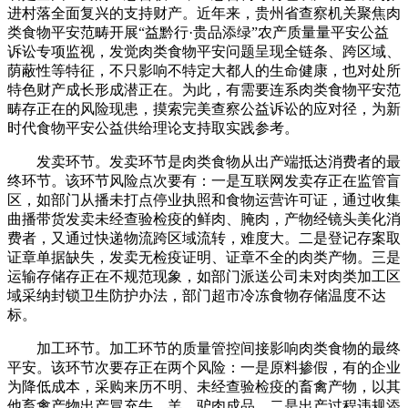
进村落全面复兴的支持财产。近年来，贵州省查察机关聚焦肉
类食物平安范畴开展“益黔行·贵品添绿”农产质量量平安公益
诉讼专项监视，发觉肉类食物平安问题呈现全链条、跨区域、
荫蔽性等特征，不只影响不特定大都人的生命健康，也对处所
特色财产成长形成潜正在。为此，有需要连系肉类食物平安范
畴存正在的风险现患，摸索完美查察公益诉讼的应对径，为新
时代食物平安公益供给理论支持取实践参考。
发卖环节。发卖环节是肉类食物从出产端抵达消费者的最
终环节。该环节风险点次要有：一是互联网发卖存正在监管盲
区，如部门从播未打点停业执照和食物运营许可证，通过收集
曲播带货发卖未经查验检疫的鲜肉、腌肉，产物经镜头美化消
费者，又通过快递物流跨区域流转，难度大。二是登记存案取
证章单据缺失，发卖无检疫证明、证章不全的肉类产物。三是
运输存储存正在不规范现象，如部门派送公司未对肉类加工区
域采纳封锁卫生防护办法，部门超市冷冻食物存储温度不达
标。
加工环节。加工环节的质量管控间接影响肉类食物的最终
平安。该环节次要存正在两个风险：一是原料掺假，有的企业
为降低成本，采购来历不明、未经查验检疫的畜禽产物，以其
他畜禽产物出产冒充牛、羊、驴肉成品。二是出产过程违规添