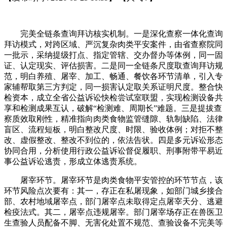
完美全链条查询拜访核实机制。一是深化查察一体化查询
拜访模式，对跨区域、严沉复杂肉类平安案件，由省查察院同
一批示，采纳提级打点、指定管辖、交办督办等体例，同一固
证、认定现实、评估损害。二是同一全链条尺度取查询拜访规
范，明白养殖、屠宰、加工、畅通、餐饮各环节清单，引入专
家辅帮取第三方判定，同一损害认定取关系证明尺度。整合快
检资本，成立全省公益诉讼快检尝试室联盟，实现检测设备共
享和检测成果互认，破解“检测难、周期长”难题。三是提拔查
察质效取刚性，精准指向肉类食物监管缝隙、轨制缺陷、法律
盲区、流程短板，明白整改尺度、时限、验收体例；对拒不整
改、虚假整改、整改不到位的，依法告状。四是多元诉讼形态
协同合用，分析使用行政公益诉讼督促履职、刑事附带平易近
事公益诉讼逃责，形成立体逃责系统。
屠宰环节。屠宰环节是肉类食物平安管控的环节节点，该
环节风险点次要有：其一，存正在私屠现象，如部门城乡接合
部、农村地域屠宰点，部门屠宰点未取得定点屠宰天分、逃避
检疫法式。其二，屠宰点违规屠宰。部门屠宰场存正在兽医卫
生查验人员配备不脚、无害化处置不规范、查验设备不完美等