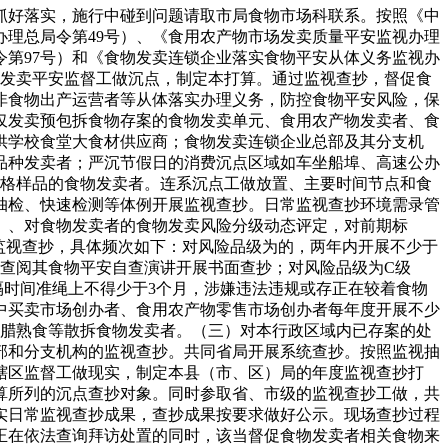
抓好落实，施行中碰到问题请取市局食物市场科联系。按照《中
理总局令第49号）、《食用农产物市场发卖质量平安监视办理
令第97号）和《食物发卖连锁企业落实食物平安从体义务监视办
食物发卖平安监督工做沉点，制定本打算。通过监视查抄，督促食
非食物出产运营者等从体落实办理义务，防控食物平安风险，保
仅发卖预包拆食物存案的食物发卖单元、食用农产物发卖者、食
供学校食堂大食材供应商；食物发卖连锁企业总部及其分支机
品种发卖者；严沉节假日的消费沉点区域如车坐船埠、高速公办
及格样品的食物发卖者。连系沉点工做放置、主要时间节点和食
抽检、快速检测等体例开展监视查抄。日常监视查抄环境需录管
号）、对食物发卖者的食物发卖风险分级动态评定，对前期标
监视查抄，具体频次如下：对风险品级为的，两年内开展不少于
应查阅其食物平安自查演讲开展书面查抄；对风险品级为C级
时间准绳上不得少于3个月，涉嫌违法违规或存正在较着食物
中买卖市场创办者、食用农产物零售市场创办者每年度开展不少
烧腊熟食等散拆食物发卖者。（三）对本行政区域内已存案的处
部和分支机构的监视查抄。共同省局开展系统查抄。按照监视抽
辖区监督工做现实，制定本县（市、区）局的年度监视查抄打
算所列的沉点查抄对象。同时参取省、市级的监视查抄工做，共
实日常监视查抄成果，查抄成果按要求做好公示。现场查抄过程
正在依法查询拜访处置的同时，该当督促食物发卖者相关食物来