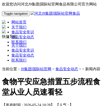
欢迎您访问河北J9集团|国际站官网食品有限公司官方网站
Toggle navigation
网站首页
关于我们
食品安全常识
快捷导航
食品安全动态
联系我们
关于我们
食品安全常识
食品安全动态
联系我们
当前位置：
J9集团|国际站官网
>
食品安全动态
> > 新闻内容
食物平安应急措置五步流程食
堂从业人员速看轻
【发布时间 : 2026-05-24 10:28】 【人气 :
】