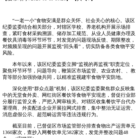
“一老一小”食物安满是群众关怀、社会关心的核心。该区
纪委监委结合相关部分，对辖区学校、养老机构开展示场排
查，紧盯食材采购溯源、储存加工规范、从业人员健康办理及
餐饮具消毒等环节环节，对发觉的问题现场反馈、期限整改，
对频频呈现的问题开展监视“回头看”，切实防备各类食物平安
风险。
本年以来，该区纪委监委立脚“监视的再监视”职责定位，
聚焦环节环节，问题导向，鞭策区市场监管、农业农村、、教
育等部分加强协做共同，以精准监视建牢食物平安防地。
深化使用“群众点题”机制，该区纪委监委聚焦群众反映集
中的无堂食外卖、网红街区餐饮等食物平安现患，督促行业部
分履行监管义务，严把入网审核关。对辖区收集餐饮平台代办
署理商、外卖配送企业开展拉网式排查，集中整治无证运营、
消息虚假公示、超范畴运营等违法违规行为。
截至目前，已督促区市场监管部分排查食物出产运营单元
1360家次，查抄入网餐饮单元582家次，发觉并整改问题48