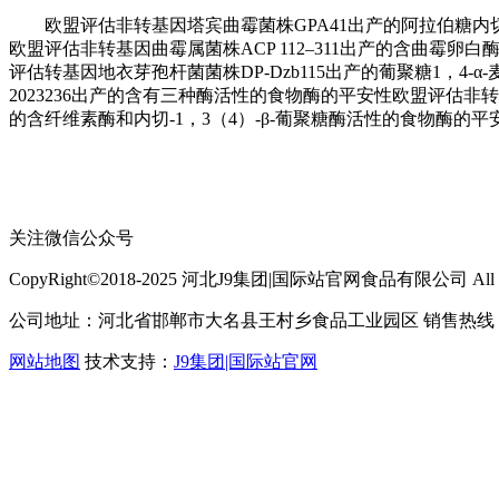
欧盟评估非转基因塔宾曲霉菌株GPA41出产的阿拉伯糖内切-1，
欧盟评估非转基因曲霉属菌株ACP 112–311出产的含曲霉卵白
评估转基因地衣芽孢杆菌菌株DP-Dzb115出产的葡聚糖1，
2023236出产的含有三种酶活性的食物酶的平安性欧盟评估非转基
的含纤维素酶和内切-1，3（4）-β-葡聚糖酶活性的食物酶
关注微信公众号
CopyRight©2018-2025 河北J9集团|国际站官网食品有限公司 All Righ
公司地址：河北省邯郸市大名县王村乡食品工业园区 销售热线：400-
网站地图
技术支持：
J9集团|国际站官网