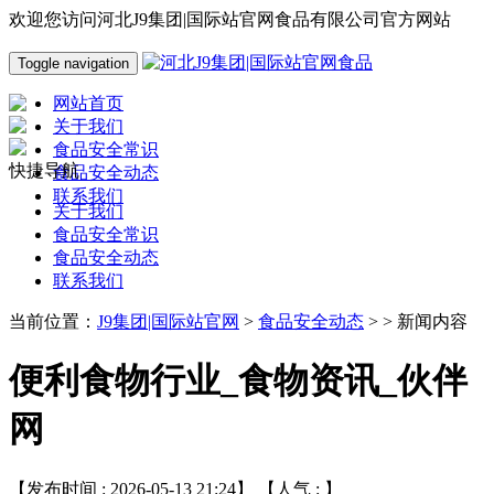
欢迎您访问河北J9集团|国际站官网食品有限公司官方网站
Toggle navigation
网站首页
关于我们
食品安全常识
快捷导航
食品安全动态
联系我们
关于我们
食品安全常识
食品安全动态
联系我们
当前位置：
J9集团|国际站官网
>
食品安全动态
> > 新闻内容
便利食物行业_食物资讯_伙伴
网
【发布时间 : 2026-05-13 21:24】 【人气 :
】