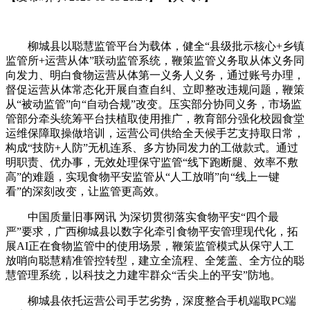
柳城县以聪慧监管平台为载体，健全“县级批示核心+乡镇
监管所+运营从体”联动监管系统，鞭策监管义务取从体义务同
向发力、明白食物运营从体第一义务人义务，通过账号办理，
督促运营从体常态化开展自查自纠、立即整改违规问题，鞭策
从“被动监管”向“自动合规”改变。压实部分协同义务，市场监
管部分牵头统筹平台扶植取使用推广，教育部分强化校园食堂
运维保障取操做培训，运营公司供给全天候手艺支持取日常，
构成“技防+人防”无机连系、多方协同发力的工做款式。通过
明职责、优办事，无效处理保守监管“线下跑断腿、效率不敷
高”的难题，实现食物平安监管从“人工放哨”向“线上一键
看”的深刻改变，让监管更高效。
中国质量旧事网讯 为深切贯彻落实食物平安“四个最
严”要求，广西柳城县以数字化牵引食物平安管理现代化，拓
展AI正在食物监管中的使用场景，鞭策监管模式从保守人工
放哨向聪慧精准管控转型，建立全流程、全笼盖、全方位的聪
慧管理系统，以科技之力建牢群众“舌尖上的平安”防地。
柳城县依托运营公司手艺劣势，深度整合手机端取PC端