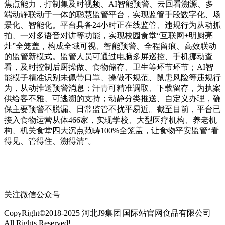
焦点能力，打制集及时视频、AI智能预警、云回看溯源、多
端动静联动于一体的聪慧监管平台，实现监管手段数字化、场
景化、智能化。平台具备24小时正在线监管、违规行为从动抓
拍、一对多语音对讲等功能，实现校园食堂“互联网+明厨亮
灶”全笼盖，构成全域可视、智能预警、全程留痕、高效联动
的监管新模式。监管人员可通过电脑多屏巡控、手机挪动查
看，及时控制后厨操做、食物储存、卫生等环节环节；AI智
能模子精准识别未佩带口罩、操做不规范、鼠患风险等违规行
为，从动推送预警消息；汗青可精准调取、下载留存，为执案
供给客不雅、可逃溯的支持；动静分类推送、自定义办理，确
保主要预警不脱漏、日常监管不扰平易近。截至目前，平台已
接入食物运营从体466家，实现学校、大型医疗机构、养老机
构、机关食堂四大沉点范畴100%全笼盖，让食物平安监管“看
得见、管得住、溯得清”。
关注微信公众号
CopyRight©2018-2025 河北J9集团|国际站官网食品有限公司
All Rights Reserved!