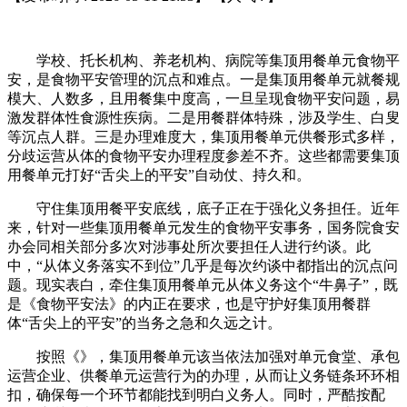
学校、托长机构、养老机构、病院等集顶用餐单元食物平
安，是食物平安管理的沉点和难点。一是集顶用餐单元就餐规
模大、人数多，且用餐集中度高，一旦呈现食物平安问题，易
激发群体性食源性疾病。二是用餐群体特殊，涉及学生、白叟
等沉点人群。三是办理难度大，集顶用餐单元供餐形式多样，
分歧运营从体的食物平安办理程度参差不齐。这些都需要集顶
用餐单元打好“舌尖上的平安”自动仗、持久和。
守住集顶用餐平安底线，底子正在于强化义务担任。近年
来，针对一些集顶用餐单元发生的食物平安事务，国务院食安
办会同相关部分多次对涉事处所次要担任人进行约谈。此
中，“从体义务落实不到位”几乎是每次约谈中都指出的沉点问
题。现实表白，牵住集顶用餐单元从体义务这个“牛鼻子”，既
是《食物平安法》的内正在要求，也是守护好集顶用餐群
体“舌尖上的平安”的当务之急和久远之计。
按照《》，集顶用餐单元该当依法加强对单元食堂、承包
运营企业、供餐单元运营行为的办理，从而让义务链条环环相
扣，确保每一个环节都能找到明白义务人。同时，严酷按配