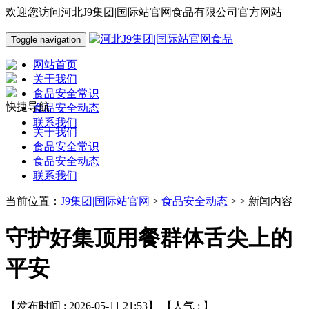
欢迎您访问河北J9集团|国际站官网食品有限公司官方网站
Toggle navigation
网站首页
关于我们
食品安全常识
快捷导航
食品安全动态
联系我们
关于我们
食品安全常识
食品安全动态
联系我们
当前位置：
J9集团|国际站官网
>
食品安全动态
> > 新闻内容
守护好集顶用餐群体舌尖上的
平安
【发布时间 : 2026-05-11 21:53】 【人气 :
】