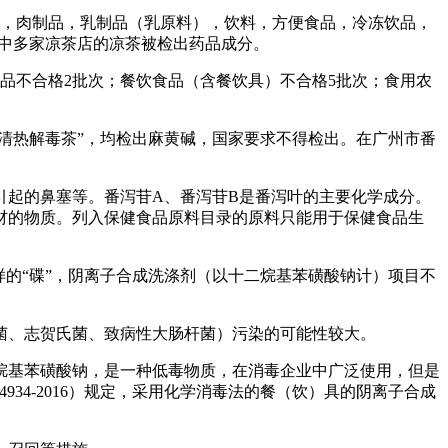
品，肉制品，乳制品（乳原料），饮料，方便食品，冷冻饮品，
其中多家凉茶店的凉茶被检出药品成分。
品不合格2批次；餐饮食品（含餐饮具）不合格5批次；食用农
清热解毒茶”，均检出麻黄碱，国家要求不得检出。在广州市番
起的鼻塞等。番泻苷A、番泻苷B是番泻叶的主要化学成分。
材的物质。列入保健食品原料目录的原料只能用于保健食品生
的“碟”，阴离子合成洗涤剂（以十二烷基苯磺酸钠计）项目不
、志贺氏菌、致病性大肠杆菌）污染的可能性较大。
基苯磺酸钠，是一种低毒物质，在消毒企业中广泛使用，但是
34-2016）规定，采用化学消毒法的餐（饮）具的阴离子合成