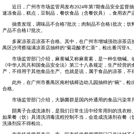
近日，广州市市场监管局发布2024年第7期食品安全监督抽
速冻食品，糕点，豆制品，餐饮食品（含餐饮具），食用农产品
抽查发现，调味品不合格7批次；肉制品不合格1批次；饮料不
产品不合格17批次。
多家凉茶店凉茶不合格。其中，在广州市增城强劲凉茶店抽样
禺区沙湾蔡瑞满凉茶店抽样的“菊花酸枣仁茶”，检出番泻苷A
市场监管部门介绍，麻黄碱又称麻黄素，是一种生物碱。临床
《中华人民共和国食品安全法》第三十八条规定，生产经营的
产，不得用于其他食品生产。也就是说，属于食品的凉茶，不
此外，在广州市番禺区南村镇樟边幼儿园抽样的“碗”，检出
合格。
市场监管部门介绍，大肠菌群是国内外通用的食品污染常用
阴离子合成洗涤剂，是我们日常生活中经常用到的洗衣粉、
如果餐（饮）具清洗消毒流程控制不当，会造成洗涤剂在餐（饮）
洗涤剂应不得检出。