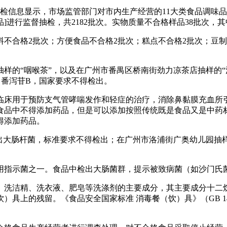
检信息显示，市场监管部门对市内生产经营的11大类食品调味
]进行监督抽检，共2182批次。实物质量不合格样品38批次，
合格2批次；方便食品不合格2批次；糕点不合格2批次；豆制
的“咽喉茶”，以及在广州市番禺区桥南街劲力凉茶店抽样的“
、番泻苷B，国家要求不得检出。
用于预防支气管哮喘发作和轻症的治疗，消除鼻黏膜充血所引
食品中不得添加药品，但是可以添加按照传统既是食品又是中药
得添加药品。
大肠杆菌，标准要求不得检出；在广州市洛浦街广奥幼儿园抽样
指示菌之一。食品中检出大肠菌群，提示被致病菌（如沙门氏菌
洗洁精、洗衣液、肥皂等洗涤剂的主要成分，其主要成分十二烷
具上的残留。《食品安全国家标准 消毒餐（饮）具》（GB 149