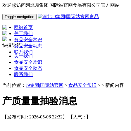
欢迎您访问河北J9集团|国际站官网食品有限公司官方网站
Toggle navigation
网站首页
关于我们
食品安全常识
快捷导航
食品安全动态
联系我们
关于我们
食品安全常识
食品安全动态
联系我们
当前位置：
J9集团|国际站官网
>
食品安全常识
> > 新闻内容
产质量量抽验消息
【发布时间 : 2026-05-06 22:32】 【人气 :
】