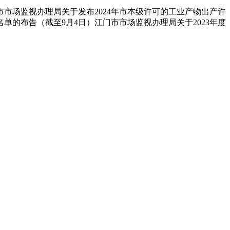
场监视办理局关于发布2024年市本级许可的工业产物出产许
单的布告（截至9月4日）江门市市场监视办理局关于2023年度