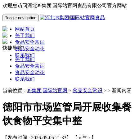
欢迎您访问河北J9集团|国际站官网食品有限公司官方网站
Toggle navigation
网站首页
关于我们
食品安全常识
快捷导航
食品安全动态
联系我们
关于我们
食品安全常识
食品安全动态
联系我们
当前位置：
J9集团|国际站官网
>
食品安全常识
> > 新闻内容
德阳市市场监管局开展收集餐
饮食物平安集中整
【发布时间 : 2026-05-05 21:33】 【人气 :
】