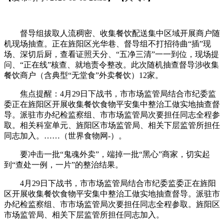
督导组拔取人流稠密、收集餐饮配送集中区域开展商户随
机现场抽查。正在旌阳区光华巷、督导组不打招待曲“插”现
场、深切后厨，查看证照天分、“五净三清”一一到位，现场提
问、“正在线”核查、就地责令整改。此次随机抽查督导涉收集
餐饮商户（含典型“无堂食”外卖餐饮）12家。
焦点提醒：4月29日下战书，市市场监管局结合市纪委监
委正在旌阳区开展收集餐饮食物平安集中整治工做实地抽查督
导。派驻市办纪检监察组、市市场监管局次要担任同志全程参
取。相关科室单元、旌阳区市场监管局、相关下层监管所担任
同志加入。……（世界食物网-）。
要冲击一批“鬼魂外卖”，端掉一批“黑心”商家，切实起
到“查处一例，一片”的整治结果。
4月29日下战书，市市场监管局结合市纪委监委正在旌阳
区开展收集餐饮食物平安集中整治工做实地抽查督导。派驻市
办纪检监察组、市市场监管局次要担任同志全程参取。旌阳区
市场监管局、相关下层监管所担任同志加入。