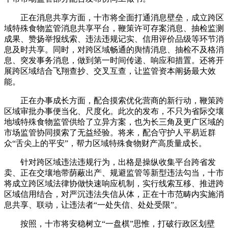
正在消息共享方面，十市将全面打通消息壁垒，成立跨区
域特殊食物监管消息共享平台，鞭策许可存案消息、抽检监测
成果、赞扬举报线索、违法违规记实、信用评价品级等环节消
息及时共享。同时，对跨区域畅通的舆情消息、抽检不及格消
息、突发事务消息，做到第一时间传递、响应和措置。还将开
展跨区域结合飞翔查抄、交叉互查，让监管资本阐扬最大效
能。
正在办事成长方面，配合摸索优化营商的新行动，鞭策跨
区域审批办事便当化、尺度化。此次的发布，不只为省际交壤
地域特殊食物监管供给了立异方案，也为长三角及更广区域的
市场监管协同摸索了无益经验。将来，配合守护人平易近群
众“舌尖上的平安”，帮力区域特殊食物财产高质量成长。
针对跨区域违法违规行为，出格是操纵收集平台跨省发
卖、正在交壤地带荫蔽出产、规避监管等新型违法勾当，十市
将成立跨区域法律协做快速响应机制，实行线索互移、推进跨
区域信用结合，对严沉违法失信从体，正在十市范畴内实施消
息共享、联动，让违法者“一处失信、处处受限”。
按照，十市将安稳树立“一盘棋”思惟，打破行政区划壁