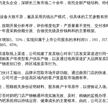
的龙头企业，深耕长三角市场二十余年，依托全财产链结构、特
设备大致不异，遍及采用共线出产模式，但具体的工艺参数有所
按期开展分析考评，评价维度包罗：产质量量不变性、交付准时
一年度采购份额分派、合做优先级及价钱构和的主要根据。
上年增加5。55%；实现归属于上市公司股东的净利润51，193，3
65。65%。
道取线上渠道，公司组建了发卖核心对非门店发卖渠道进行同一
团购客户等类型客户供应产物，以及通过电商渠道扩大品牌发卖
产物差别订价、跨区域发卖等行为。
伙计工输出、品牌示范取市场开辟功能。通过曲营门店的快速、
，公司可进一步提高区域内的客户笼盖取市场拥有率。
，照顾相关身份证明材料、股东账户卡等原件，以便验证入场
否对奶吧门店产物畅通环境实施无效、及时、精确的监视办理，
奶吧系统得以持续运营、健康成长的主要根本。由此，公司正在