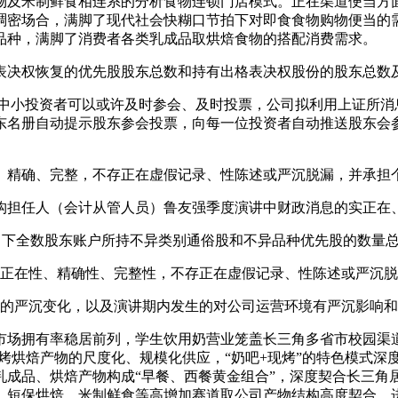
及米制鲜食相连系的分析食物连锁门店模式。正在渠道便当方面
稠密场合，满脚了现代社会快糊口节拍下对即食食物购物便当的
品种，满脚了消费者各类乳成品取烘焙食物的搭配消费需求。
权恢复的优先股股东总数和持有出格表决权股份的股东总数及前
小投资者可以或许及时参会、及时投票，公司拟利用上证所消息
东名册自动提示股东参会投票，向每一位投资者自动推送股东会
精确、完整，不存正在虚假记录、性陈述或严沉脱漏，并承担
担任人（会计从管人员）鲁友强季度演讲中财政消息的实正在
下全数股东账户所持不异类别通俗股和不异品种优先股的数量
正在性、精确性、完整性，不存正在虚假记录、性陈述或严沉脱
的严沉变化，以及演讲期内发生的对公司运营环境有严沉影响和
拥有率稳居前列，学生饮用奶营业笼盖长三角多省市校园渠道
现烤烘焙产物的尺度化、规模化供应，“奶吧+现烤”的特色模式
成品、烘焙产物构成“早餐、西餐黄金组合”，深度契合长三角
、短保烘焙、米制鲜食等高增加赛道取公司产物结构高度契合，