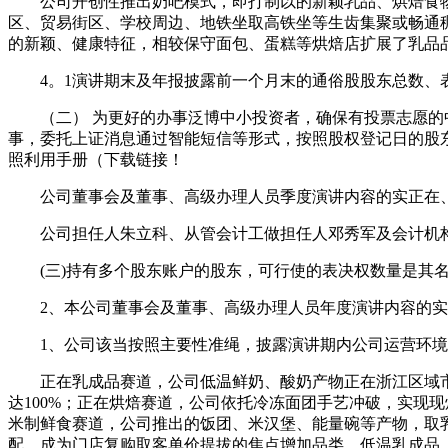
公司开创性推出奶吧模式，即打制以的新颖乳品、烘焙食物
区、贸易街区、学校周边、地铁坐取高铁坐等生齿集聚或畅通
的新颖、健康特征，相较保守面包、蛋糕等烘焙店扩展了乳品
4。1演讲期末及年报披露前一个月末的通俗股股东总数、表决
（二） 为更好的办事泛博中小投资者，确保有投票志愿的中
事，委托上证消息通过智能短信等形式，按照股权登记日的股
照利用手册（下载链接！
公司董事会及董事、高级办理人员季度演讲内容的实正在、
公司担任人朱立科、从管会计工做担任人邓秀军及会计机构
(三)持有多个股东账户的股东，可行使的表决权数量是其名
2、本公司董事会及董事、高级办理人员年度演讲内容的实
1、公司该当按照主要性准绳，披露演讲期内公司运营环境
正在乳成品赛道，公司低温鲜奶、酸奶产物正在浙江区域市场
达100%；正在烘焙赛道，公司依托冷冻面团手艺冲破，实现
米制鲜食赛道，公司推出的饭团、米汉堡、能量碗等产物，取乳
配，成为门店复购取客单价提拔的焦点增加品类。低温乳成品