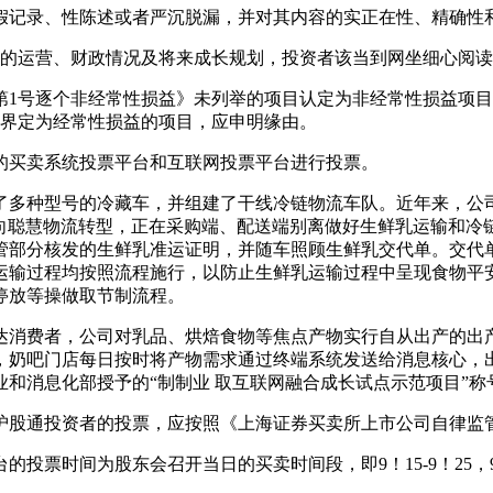
记录、性陈述或者严沉脱漏，并对其内容的实正在性、精确性
的运营、财政情况及将来成长规划，投资者该当到网坐细心阅读
号逐个非经常性损益》未列举的项目认定为非经常性损益项目
目界定为经常性损益的项目，应申明缘由。
买卖系统投票平台和互联网投票平台进行投票。
种型号的冷藏车，并组建了干线冷链物流车队。近年来，公司正
统向聪慧物流转型，正在采购端、配送端别离做好生鲜乳运输和冷
管部分核发的生鲜乳准运证明，并随车照顾生鲜乳交代单。交代
运输过程均按照流程施行，以防止生鲜乳运输过程中呈现食物平
停放等操做取节制流程。
费者，公司对乳品、烘焙食物等焦点产物实行自从出产的出产
，奶吧门店每日按时将产物需求通过终端系统发送给消息核心，
和消息化部授予的“制制业 取互联网融合成长试点示范项目”称
股通投资者的投票，应按照《上海证券买卖所上市公司自律监管
为股东会召开当日的买卖时间段，即9！15-9！25，9！30-