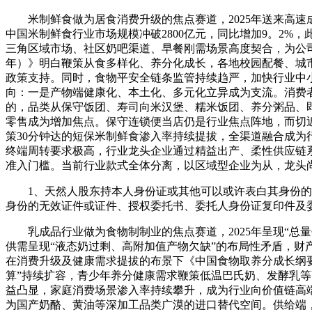
米制鲜食做为居食消费升级的焦点赛道，2025年送来高速成
中国米制鲜食行业市场规模冲破2800亿元，同比增加9。2%
三角区域市场、社区奶吧渠道、早餐刚需场景高度契合，为公司
年）》明白鞭策从食多样化、养分化成长，各地校园配餐、城
政策支持。同时，食物平安全链条监管持续趋严，加快行业中
向：一是产物端健康化、本土化、多元化立异成为支流。消费
的，品类从保守饭团、寿司向米汉堡、糯米饭团、养分粥品、
零售成为增加焦点。保守连锁便当店仍是行业焦点阵地，而切
策30分钟达的短保米制鲜食渗入率持续提拔，全渠道融合成为
终端周转要求极高，行业龙头企业通过精益出产、柔性供应链
准入门槛。当前行业款式全体分离，以区域型企业为从，龙头
1、天然人股东持本人身份证或其他可以或许表白其身份的无
身份的无效证件或证件、授权委托书、委托人身份证复印件及
乳成品行业做为食物制制业的焦点赛道，2025年呈现“总量平稳
供需呈现“液态奶过剩、高附加值产物欠缺”的布局性矛盾，
在消费升级及健康需求提拔的布景下《中国食物取养分成长纲要（2
算”持续扩容，青少年养分健康需求鞭策低温巴氏奶、发酵乳等
益凸显，家庭消费场景渗入率持续攀升，成为行业向价值链高端
为国产奶酪、黄油等深加工品类广漠的进口替代空间。供给端，