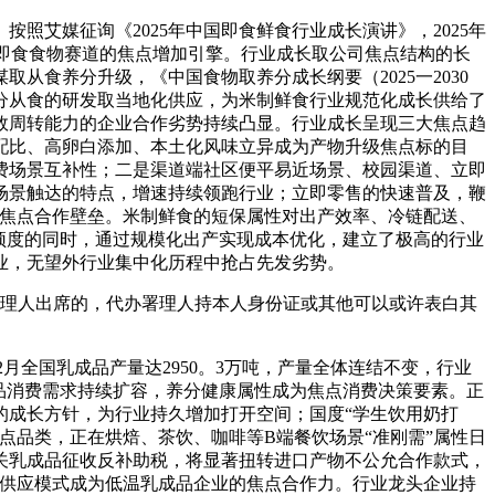
艾媒征询《2025年中国即食鲜食行业成长演讲》，2025年
成为即食食物赛道的焦点增加引擎。行业成长取公司焦点结构的长
食养分升级，《中国食物取养分成长纲要（2025一2030
分从食的研发取当地化供应，为米制鲜食行业规范化成长供给了
效周转能力的企业合作劣势持续凸显。行业成长呈现三大焦点趋
配比、高卵白添加、本土化风味立异成为产物升级焦点标的目
费场景互补性；二是渠道端社区便平易近场景、校园渠道、立即
场景触达的特点，增速持续领跑行业；立即零售的快速普及，鞭
为焦点合作壁垒。米制鲜食的短保属性对出产效率、冷链配送、
颖度的同时，通过规模化出产实现成本优化，建立了极高的行业
业，无望外行业集中化历程中抢占先发劣势。
理人出席的，代办署理人持本人身份证或其他可以或许表白其
2月全国乳成品产量达2950。3万吨，产量全体连结不变，行业
品消费需求持续扩容，养分健康属性成为焦点消费决策要素。正
公斤的成长方针，为行业持久增加打开空间；国度“学生饮用奶打
点品类，正在烘焙、茶饮、咖啡等B端餐饮场景“准刚需”属性日
相关乳成品征收反补助税，将显著扭转进口产物不公允合作款式，
保供应模式成为低温乳成品企业的焦点合作力。行业龙头企业持