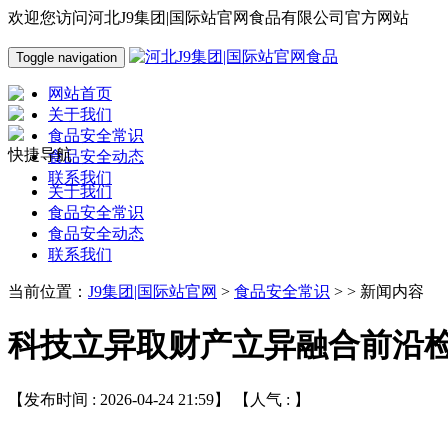
欢迎您访问河北J9集团|国际站官网食品有限公司官方网站
Toggle navigation
网站首页
关于我们
食品安全常识
快捷导航
食品安全动态
联系我们
关于我们
食品安全常识
食品安全动态
联系我们
当前位置：
J9集团|国际站官网
>
食品安全常识
> > 新闻内容
科技立异取财产立异融合前沿
【发布时间 : 2026-04-24 21:59】 【人气 :
】