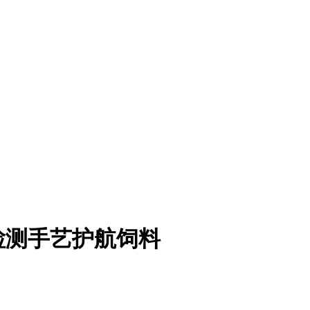
检测手艺护航饲料