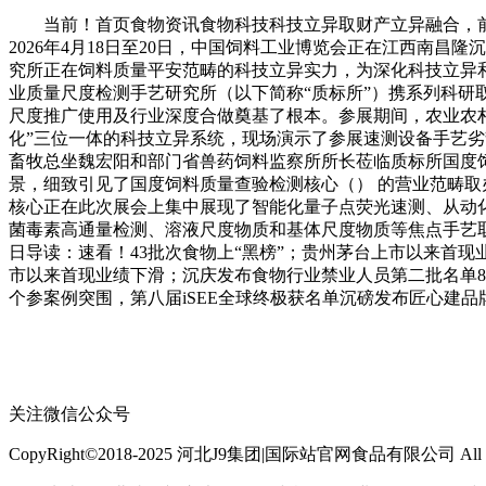
当前！首页食物资讯食物科技科技立异取财产立异融合，前沿检测
2026年4月18日至20日，中国饲料工业博览会正在江西南
究所正在饲料质量平安范畴的科技立异实力，为深化科技立异
业质量尺度检测手艺研究所（以下简称“质标所”）携系列科
尺度推广使用及行业深度合做奠基了根本。参展期间，农业农
化”三位一体的科技立异系统，现场演示了参展速测设备手艺
畜牧总坐魏宏阳和部门省兽药饲料监察所所长莅临质标所国度
景，细致引见了国度饲料质量查验检测核心（） 的营业范畴
核心正在此次展会上集中展现了智能化量子点荧光速测、从动
菌毒素高通量检测、溶液尺度物质和基体尺度物质等焦点手艺
日导读：速看！43批次食物上“黑榜”；贵州茅台上市以来首现业
市以来首现业绩下滑；沉庆发布食物行业禁业人员第二批名单89人（2
个参案例突围，第八届iSEE全球终极获名单沉磅发布匠心建
关注微信公众号
CopyRight©2018-2025 河北J9集团|国际站官网食品有限公司 All Righ