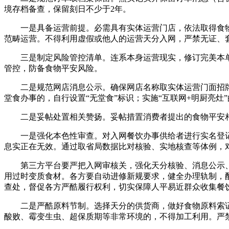
境存档备查，保留刻日不少于2年。
一是具备运营前提。必需具有实体运营门店，依法取得食物
范畴运营。不得利用虚假或他人的运营天分入网，严禁无证、
三是制定风险管控清单。连系本身运营现实，修订完美本单
管控，防备食物平安风险。
二是规范网店消息公示。确保网店名称取实体运营门面招牌
堂食办事的，自行设置“无堂食”标识；实施“互联网+明厨亮
二是妥帖处置相关赞扬。妥帖措置消费者提出的食物平安相
一是强化本色性审查。对入网餐饮办事供给者进行实名登记，
息实正在无效。通过取省局数据比对核验、实地核查等体例，
第三方平台要严把入网审核关，强化天分核验、消息公示、
用过时变质食材。各方要自动进修新规要求，健全办理轨制，
查处，督促各方严酷履行权利，切实保障人平易近群众收集餐
二是严酷原料节制。选择天分的供货商，做好食物原料索证
酸败、霉变生虫、超保质期等非常环境的，不得加工利用。严