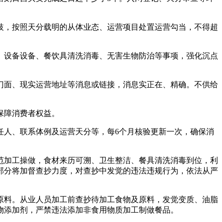
，按照天分载明的从体业态、运营项目处置运营勾当，不得超
设备设备、餐饮具清洗消毒、无害生物防治等事项，强化沉点
面、现实运营地址等消息或链接，消息实正在、精确。不供给
保障消费者权益。
人、联系体例及运营天分等，每6个月核验更新一次，确保消
。
加工操做，食材来历可溯、卫生整洁、餐具清洗消毒到位，利
部分将加督查抄力度，对查抄中发觉的违法违规行为，依法从严
料。从业人员加工前查抄待加工食物及原料，发觉变质、油脂
物添加剂，严禁违法添加非食用物质加工制做餐品。