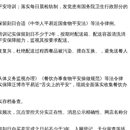
安培训；落实每日晨检轨制，发觉患有国务院卫生行政部分的
留刻日合适《中华人平易近国食物平安法》等法令律例。
训记实保留刻日不少于2年，按期对配送箱、配送容器清洗消
平安保障能力，监视其按要求配送。
复兴，杜绝配送过程西餐品被污染、擅自互换、，避免送餐人
体义务监视办理》《餐饮办事食物平安操做规范》等法令律
保障泛博市平易近“舌尖上的平安”，现就全面落实收集餐饮办
实存档备查。
频次，沉点管控天分实正在性、消息公示精确性、网店名称分
刻日自买卖完成之日起不少于3年。入网登记、天分审查等环