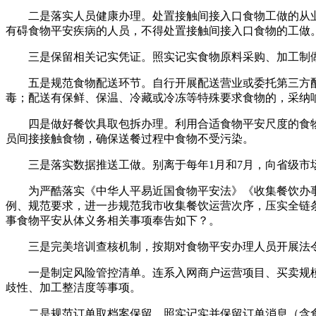
二是落实人员健康办理。处置接触间接入口食物工做的从业
有碍食物平安疾病的人员，不得处置接触间接入口食物的工做
三是保留相关记实凭证。照实记实食物原料采购、加工制做
五是规范食物配送环节。自行开展配送营业或委托第三方配送
毒；配送有保鲜、保温、冷藏或冷冻等特殊要求食物的，采纳
四是做好餐饮具取包拆办理。利用合适食物平安尺度的食物
员间接接触食物，确保送餐过程中食物不受污染。
三是落实数据推送工做。别离于每年1月和7月，向省级市
为严酷落实《中华人平易近国食物平安法》《收集餐饮办事
例、规范要求，进一步规范我市收集餐饮运营次序，压实全链
事食物平安从体义务相关事项奉告如下？。
三是完美培训查核机制，按期对食物平安办理人员开展法令
一是制定风险管控清单。连系入网商户运营项目、买卖规模
歧性、加工整洁度等事项。
二是规范订单取档案保留。照实记实并保留订单消息（含食物