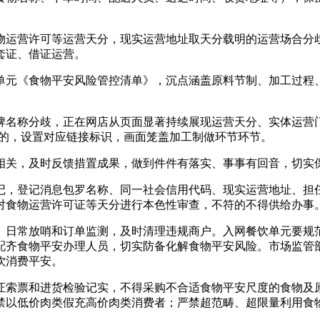
运营许可等运营天分，现实运营地址取天分载明的运营场合分歧
套证、借证运营。
元《食物平安风险管控清单》，沉点涵盖原料节制、加工过程、
名称分歧，正在网店从页面显著持续展现运营天分、实体运营门
灶”的，设置对应链接标识，画面笼盖加工制做环节环节。
关，及时反馈措置成果，做到件件有落实、事事有回音，切实
登记消息包罗名称、同一社会信用代码、现实运营地址、担任
对食物运营许可证等天分进行本色性审查，不符的不得供给办事
日常放哨和订单监测，及时清理违规商户。入网餐饮单元要规范
配齐食物平安办理人员，切实防备化解食物平安风险。市场监管
饮消费平安。
索票和进货检验记实，不得采购不合适食物平安尺度的食物及原
禁以低价肉类假充高价肉类消费者；严禁超范畴、超限量利用食