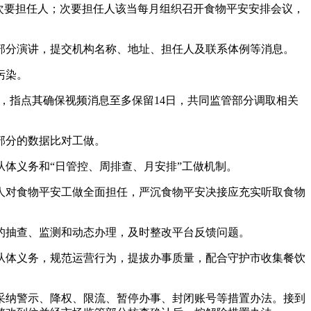
次要担任人；次要担任人该当每月组织召开食物平安安排会议，
部分演讲，提交机构名称、地址、担任人及联系体例等消息。
污染。
的，指点其确保视频消息至多保留14日，共同监管部分调取相关
部分的数据比对工做。
体义务和“日管控、周排查、月安排”工做机制。
对食物平安工做全面担任，严沉食物平安决接应充实听取食物
抽查、监测和动态办理，及时整改平台反馈问题。
体义务，规范运营行为，提拔办事质量，配合守护市收集餐饮
纳警示、降权、限流、暂停办事、封闭账号等措置办法。接到