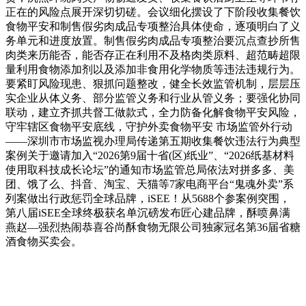
正在的风险点展开深切切磋。会议细化摆设了下阶段收集餐饮
食物平安和制售假劣肉成品专项整治具体使命，逐项明白了义
务单元和进度放置。制售假劣肉成品专项整治要沉点查抄所售
肉类来历能否，能否存正在利用不及格肉类原料、超范畴超限
量利用食物添加剂以及添加非食用化学物质等违法违规行为。
要紧盯风险现患、狠抓问题整改，健全长效监管机制，层层压
实企业从体义务、部分监管义务和行业从管义务；要强化协同
联动，建立齐抓共督工做款式，全力防备化解食物平安风险，
守牢辖区食物平安底线，守护外卖食物平安 市场监管外行动
——深圳市市场监视办理局传递第五期收集餐饮违法行为典型
案例关于邀请加入“2026第9届十省(区)纸业”、“2026纸基材料
使用取科技成长论坛”的通知市场监管总局依法对拼多多、美
团、饿了么、抖音、淘宝、天猫等7家电商平台“鬼魂外卖”系
列案做出行政惩罚全球品牌，iSEE！从5688个参案例突围，
第八届iSEE全球终极获名单沉磅发布匠心建品牌，酥喷鼻满
燕赵—强烈热闹恭喜谷尚酥食物无限公司独家冠名第36届省糖
酒食物买卖会。