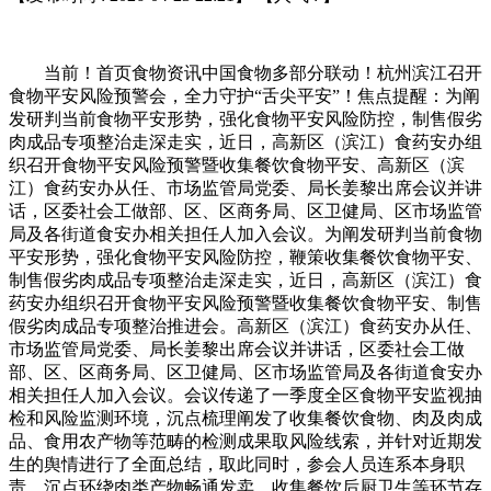
当前！首页食物资讯中国食物多部分联动！杭州滨江召开
食物平安风险预警会，全力守护“舌尖平安”！焦点提醒：为阐
发研判当前食物平安形势，强化食物平安风险防控，制售假劣
肉成品专项整治走深走实，近日，高新区（滨江）食药安办组
织召开食物平安风险预警暨收集餐饮食物平安、高新区（滨
江）食药安办从任、市场监管局党委、局长姜黎出席会议并讲
话，区委社会工做部、区、区商务局、区卫健局、区市场监管
局及各街道食安办相关担任人加入会议。为阐发研判当前食物
平安形势，强化食物平安风险防控，鞭策收集餐饮食物平安、
制售假劣肉成品专项整治走深走实，近日，高新区（滨江）食
药安办组织召开食物平安风险预警暨收集餐饮食物平安、制售
假劣肉成品专项整治推进会。高新区（滨江）食药安办从任、
市场监管局党委、局长姜黎出席会议并讲话，区委社会工做
部、区、区商务局、区卫健局、区市场监管局及各街道食安办
相关担任人加入会议。会议传递了一季度全区食物平安监视抽
检和风险监测环境，沉点梳理阐发了收集餐饮食物、肉及肉成
品、食用农产物等范畴的检测成果取风险线索，并针对近期发
生的舆情进行了全面总结，取此同时，参会人员连系本身职
责，沉点环绕肉类产物畅通发卖、收集餐饮后厨卫生等环节存