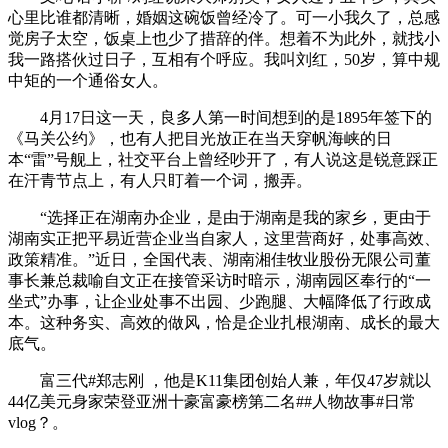
心里比谁都清晰，婚姻这碗饭曾经冷了。可一小我久了，总感
觉房子太空，饭桌上也少了措辞的伴。想着不为此外，就找小
我一路搭伙过日子，互相有个呼应。我叫刘红，50岁，算中规
中矩的一个通俗女人。
4月17日这一天，良多人第一时间想到的是1895年签下的
《马关公约》，也有人把目光放正在当天穿帆海峡的日
本“雷”号舰上，社交平台上曾经吵开了，有人说这是锐意踩正
在汗青节点上，有人只盯着一个词，搬弄。
“选择正在湖南办企业，是由于湖南是我的家乡，更由于
湖南实正把平易近营企业当自家人，这里营商好，处事高效、
政策精准。”近日，全国代表、湖南湘佳牧业股份无限公司董
事长兼总裁喻自文正在接管采访时暗示，湖南园区奉行的“一
坐式”办事，让企业处事不出园、少跑腿、大幅降低了行政成
本。这种务实、高效的做风，恰是企业扎根湖南、成长的最大
底气。
富三代#郑志刚 ，他是K11集团创始人兼，年仅47岁就以
44亿美元身家荣登亚洲十豪富豪榜第二名##人物故事#日常
vlog？。