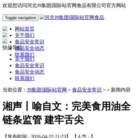
欢迎您访问河北J9集团|国际站官网食品有限公司官方网站
Toggle navigation
网站首页
关于我们
食品安全常识
快捷导航
食品安全动态
联系我们
关于我们
食品安全常识
食品安全动态
联系我们
当前位置：
J9集团|国际站官网
>
食品安全常识
> > 新闻内容
湘声丨喻自文：完美食用油全
链条监管 建牢舌尖
【发布时间 : 2026-04-22 21:23】 【人气 :
】