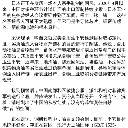
日本正正在履历一场本人亲手制制的困局。2026年4月以
来，中国对多种环节计谋矿产的出口管制持续收紧，日本工业
界的焦炙曾经从会议室延伸到了车间。稀土、镓、锗——这些
名字通俗人可能不太熟悉，但它们是半导体芯片、细密传感
器、新能源电池的根本原料。
采访现场，喻自文就完美食用油平安检测目标取鉴定尺
度、劣质油流入食物财产链标的目的进行了阐述。他说，食用
动物油是食物出产、畜禽水产养殖取居平易近日常糊口的根本
必需品，其质量平安间接关系食物平安、畜禽出产平安取公共
卫生平安。近年来，地沟油、烧毁回流油、掺假油、不法添加
犯禁物质油等劣质油通过伪制单据、检测演讲、异地流窜等体
例流入财产链，给农业出产、食物工业取消费者健康带来严沉
现患。
接到预警后，中国南部和区敏捷步履，派出和机对菲律宾
军机进行全程，并依法发出，责令其当即分开，全程专业、沉
着，清晰划出了中国的从权红线，没有给菲律宾任何炒
做“者”的空间。
正在走访、调研过程中，喻自文领会到，目前，平安目标
系统不健全，存正在盲区。现行大豆油国标（GB/T 1535-